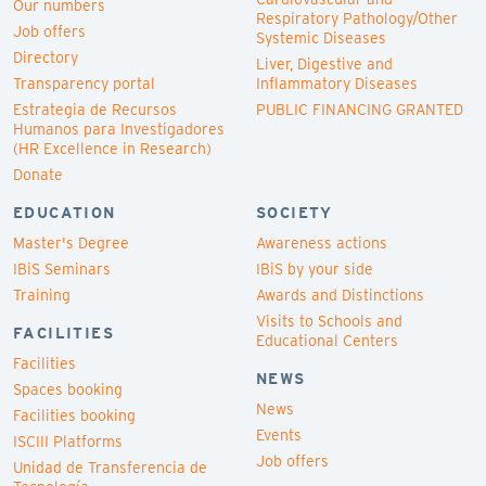
Our numbers
Respiratory Pathology/Other
Job offers
Systemic Diseases
Directory
Liver, Digestive and
Transparency portal
Inflammatory Diseases
Estrategia de Recursos
PUBLIC FINANCING GRANTED
Humanos para Investigadores
(HR Excellence in Research)
Donate
EDUCATION
SOCIETY
Master's Degree
Awareness actions
IBiS Seminars
IBiS by your side
Training
Awards and Distinctions
Visits to Schools and
FACILITIES
Educational Centers
Facilities
NEWS
Spaces booking
News
Facilities booking
Events
ISCIII Platforms
Job offers
Unidad de Transferencia de