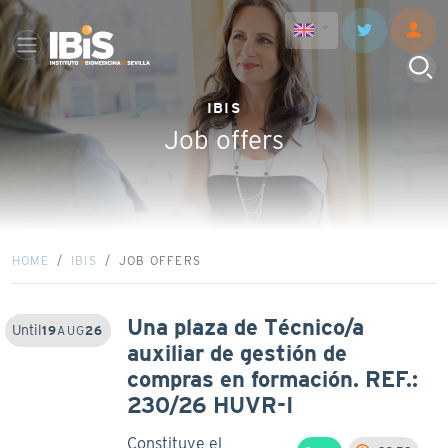
IBIS
Job offers
HOME
IBIS
JOB OFFERS
Una plaza de Técnico/a
Until
19
AUG
26
auxiliar de gestión de
compras en formación. REF.:
230/26 HUVR-I
Constituye el