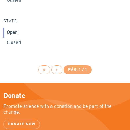
Others
STATE
Open
Closed
«
‹
PÁG. 1 / 1
Donate
Promote science with a donation and be part of the
change.
DONATE NOW