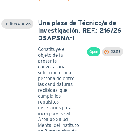
Una plaza de Técnico/a de
Until
09
AUG
26
Investigación. REF.: 216/26
DSAPSNA-I
Constituye el
Open
23:59
objeto de la
presente
convocatoria
seleccionar una
persona de entre
las candidaturas
recibidas, que
cumpla los
requisitos
necesarios para
incorporarse al
Área de Salud
Mental del Instituto