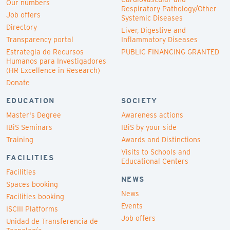
Our numbers
Respiratory Pathology/Other
Job offers
Systemic Diseases
Directory
Liver, Digestive and
Transparency portal
Inflammatory Diseases
Estrategia de Recursos
PUBLIC FINANCING GRANTED
Humanos para Investigadores
(HR Excellence in Research)
Donate
EDUCATION
SOCIETY
Master's Degree
Awareness actions
IBiS Seminars
IBiS by your side
Training
Awards and Distinctions
Visits to Schools and
FACILITIES
Educational Centers
Facilities
NEWS
Spaces booking
News
Facilities booking
Events
ISCIII Platforms
Job offers
Unidad de Transferencia de