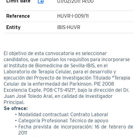
event
Limit date
07/02/2011 14:00
Reference
HUVR-I-009/11
Entity
IBIS-HUVR
El objetivo de esta convocatoria es seleccionar
candidatos, que cumplan los requisitos para incorporarse
al Instituto de Biomedicina de Sevilla-IBIS, en el
Laboratorio de Terapia Celular, para el desarrollo y
ejecución del Proyecto de Investigación Titulado "Terapia
Celular de la enfermedad del Parkinson. PIE 2008
Excelencia Expte. P08-CTS-4121", bajo la dirección del Dr.
Juan José Toledo Aral, en calidad de Investigador
Principal.
Se ofrece:
Modalidad contractual: Contrato Laboral
Categoría Profesional: Técnico de apoyo
Fecha prevista de incorporación: 16 de febrero de
2011