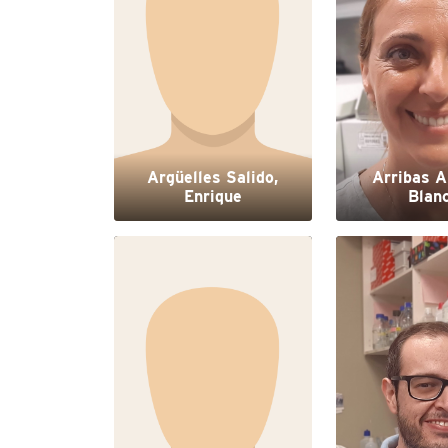
Argüelles Salido,
Arribas A
Enrique
Blan