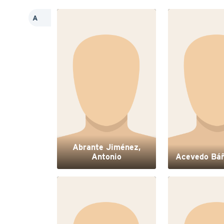
A
Abrante Jiménez,
Antonio
Acevedo Báñ