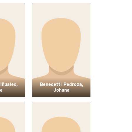
iñuales,
Benedetti Pedroza,
a
Johana