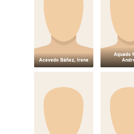
Aguado M
Acevedo Báñez, Irene
Andr