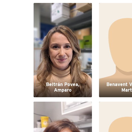
Beltrán Povea,
Benavent V
Amparo
Mart