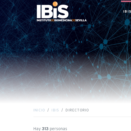
IBI
INICIO
IBIS
DIRECTORIO
Hay
313
personas