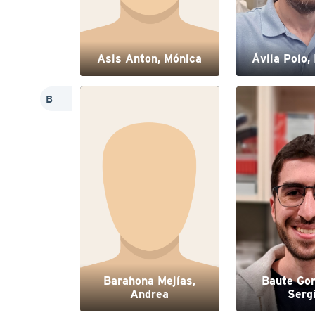
Asis Anton, Mónica
Ávila Polo,
B
Barahona Mejías,
Baute Gon
Andrea
Serg