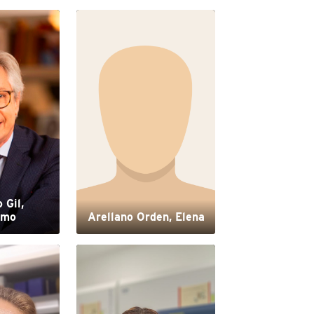
 Gil,
rmo
Arellano Orden, Elena