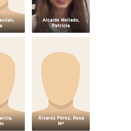
avilán,
Alcalde Mellado,
a
Patricia
arcía,
Álvarez Pérez, Rosa
am
Mª