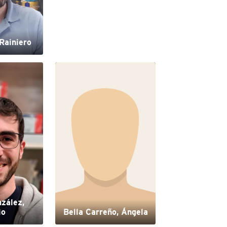
 Rainiero
zález,
io
Bella Carreño, Ángela