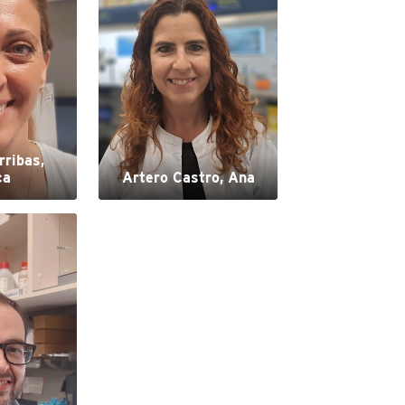
rribas,
ca
Artero Castro, Ana