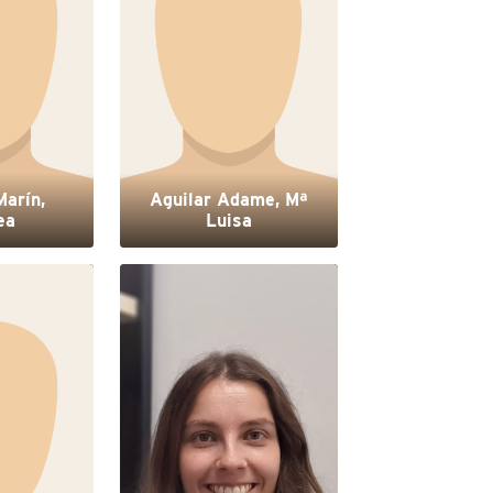
arín,
Aguilar Adame, Mª
ea
Luisa