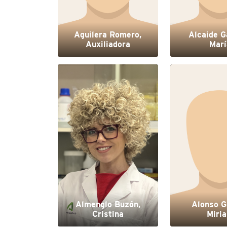
Aguilera Romero,
Alcaide G
Auxiliadora
Marí
Almenglo Buzón,
Alonso G
Cristina
Miri