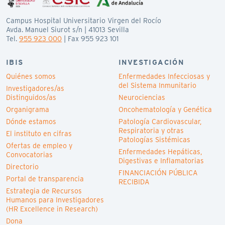
Campus Hospital Universitario Virgen del Rocío
Avda. Manuel Siurot s/n | 41013 Sevilla
Tel.
955 923 000
| Fax 955 923 101
IBIS
INVESTIGACIÓN
Quiénes somos
Enfermedades Infecciosas y
del Sistema Inmunitario
Investigadores/as
Distinguidos/as
Neurociencias
Organigrama
Oncohematología y Genética
Dónde estamos
Patología Cardiovascular,
Respiratoria y otras
El instituto en cifras
Patologías Sistémicas
Ofertas de empleo y
Enfermedades Hepáticas,
Convocatorias
Digestivas e Inflamatorias
Directorio
FINANCIACIÓN PÚBLICA
Portal de transparencia
RECIBIDA
Estrategia de Recursos
Humanos para Investigadores
(HR Excellence in Research)
Dona