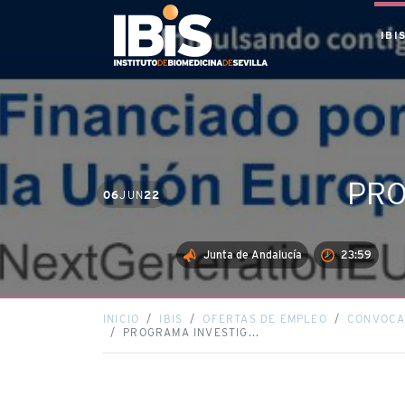
IBI
PRO
06
JUN
22
Junta de Andalucía
23:59
INICIO
IBIS
OFERTAS DE EMPLEO
CONVOCA
PROGRAMA INVESTIG...