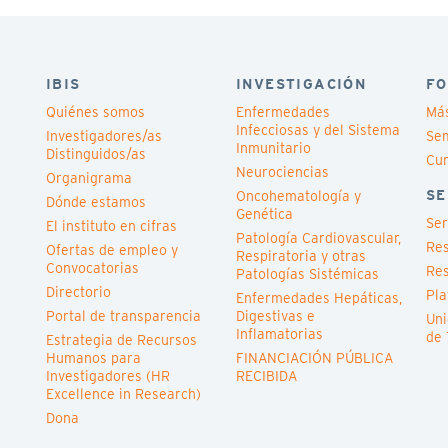
IBIS
INVESTIGACIÓN
FO
Quiénes somos
Enfermedades
Má
Infecciosas y del Sistema
Investigadores/as
Sem
Inmunitario
Distinguidos/as
Cu
Neurociencias
Organigrama
SE
Oncohematología y
Dónde estamos
Genética
Ser
El instituto en cifras
Patología Cardiovascular,
Res
Ofertas de empleo y
Respiratoria y otras
Convocatorias
Res
Patologías Sistémicas
Directorio
Pla
Enfermedades Hepáticas,
Portal de transparencia
Digestivas e
Uni
Inflamatorias
de 
Estrategia de Recursos
Humanos para
FINANCIACIÓN PÚBLICA
Investigadores (HR
RECIBIDA
Excellence in Research)
Dona