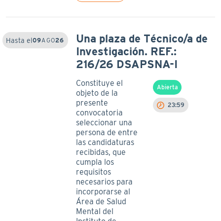
Una plaza de Técnico/a de
Hasta el
09
AGO
26
Investigación. REF.:
216/26 DSAPSNA-I
Constituye el
Abierta
objeto de la
presente
23:59
convocatoria
seleccionar una
persona de entre
las candidaturas
recibidas, que
cumpla los
requisitos
necesarios para
incorporarse al
Área de Salud
Mental del