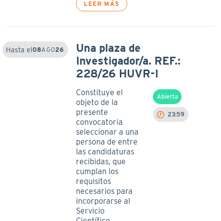
LEER MÁS
Una plaza de
Hasta el
08
AGO
26
Investigador/a. REF.:
228/26 HUVR-I
Constituye el
Abierta
objeto de la
presente
23:59
convocatoria
seleccionar a una
persona de entre
las candidaturas
recibidas, que
cumplan los
requisitos
necesarios para
incorporarse al
Servicio
Científico