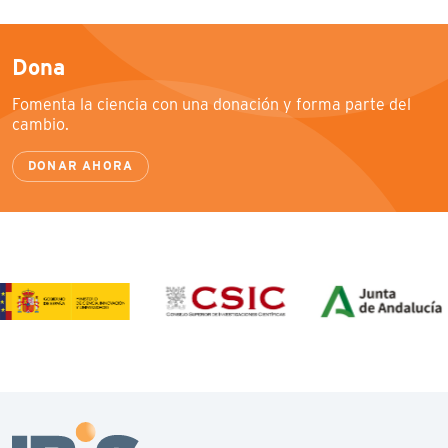
Dona
Fomenta la ciencia con una donación y forma parte del
cambio.
DONAR AHORA