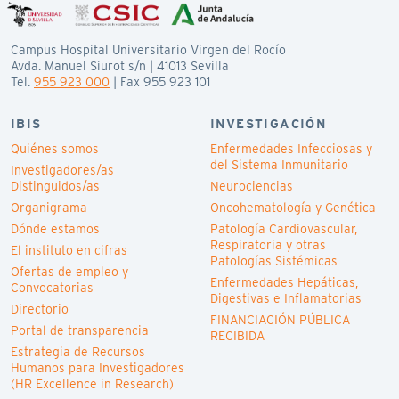
Campus Hospital Universitario Virgen del Rocío
Avda. Manuel Siurot s/n | 41013 Sevilla
Tel.
955 923 000
| Fax 955 923 101
IBIS
INVESTIGACIÓN
Quiénes somos
Enfermedades Infecciosas y
del Sistema Inmunitario
Investigadores/as
Distinguidos/as
Neurociencias
Organigrama
Oncohematología y Genética
Dónde estamos
Patología Cardiovascular,
Respiratoria y otras
El instituto en cifras
Patologías Sistémicas
Ofertas de empleo y
Enfermedades Hepáticas,
Convocatorias
Digestivas e Inflamatorias
Directorio
FINANCIACIÓN PÚBLICA
Portal de transparencia
RECIBIDA
Estrategia de Recursos
Humanos para Investigadores
(HR Excellence in Research)