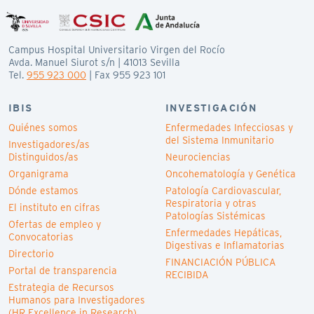
Campus Hospital Universitario Virgen del Rocío
Avda. Manuel Siurot s/n | 41013 Sevilla
Tel.
955 923 000
| Fax 955 923 101
IBIS
INVESTIGACIÓN
Quiénes somos
Enfermedades Infecciosas y
del Sistema Inmunitario
Investigadores/as
Distinguidos/as
Neurociencias
Organigrama
Oncohematología y Genética
Dónde estamos
Patología Cardiovascular,
Respiratoria y otras
El instituto en cifras
Patologías Sistémicas
Ofertas de empleo y
Enfermedades Hepáticas,
Convocatorias
Digestivas e Inflamatorias
Directorio
FINANCIACIÓN PÚBLICA
Portal de transparencia
RECIBIDA
Estrategia de Recursos
Humanos para Investigadores
(HR Excellence in Research)