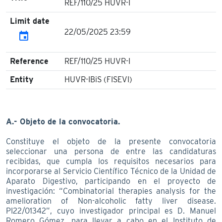
REF/110/25 HUVR-I
Limit date
22/05/2025 23:59
event
Reference
REF/110/25 HUVR-I
Entity
HUVR-IBiS (FISEVI)
A.- Objeto de la convocatoria.
Constituye el objeto de la presente convocatoria
seleccionar una persona de entre las candidaturas
recibidas, que cumpla los requisitos necesarios para
incorporarse al Servicio Científico Técnico de la Unidad de
Aparato Digestivo, participando en el proyecto de
investigación: “Combinatorial therapies analysis for the
amelioration of Non-alcoholic fatty liver disease.
PI22/01342”, cuyo investigador principal es D. Manuel
Romero Gómez, para llevar a cabo en el Instituto de