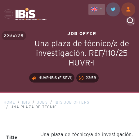
JOB OFFER
22
MAY
25
Una plaza de técnico/a de
investigación. REF/110/25
HUVR-I
HUVR-IBiS (FISEVI)
23:59
HOME
IBIS
JOBS
IBIS JOB OFFERS
UNA PLAZA DE TÉCNIC…
Una plaza de técnico/a de investigación.
Title