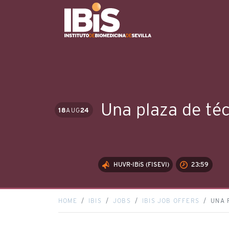
Una plaza de téc
18
AUG
24
HUVR-IBiS (FISEVI)
23:59
HOME
IBIS
JOBS
IBIS JOB OFFERS
UNA 