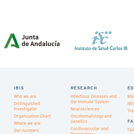
IBIS
RESEARCH
ED
Who we are
Infectious Diseases and
Mas
the Immune System
Distinguished
IBi
Investigator
Neurosciences
Tra
Organization Chart
Oncohematology and
FA
Genetics
Where we are
Cardiovascular and
Fac
Our numbers