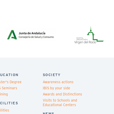
UCATION
SOCIETY
ter's Degree
Awareness actions
S Seminars
IBiS by your side
ining
Awards and Distinctions
Visits to Schools and
CILITIES
Educational Centers
ilities
NEWS