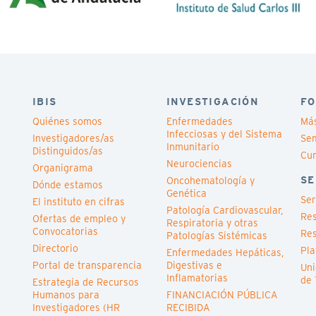
IBIS
INVESTIGACIÓN
FO
Quiénes somos
Enfermedades
Má
Infecciosas y del Sistema
Investigadores/as
Sem
Inmunitario
Distinguidos/as
Cu
Neurociencias
Organigrama
SE
Oncohematología y
Dónde estamos
Genética
Ser
El instituto en cifras
Patología Cardiovascular,
Res
Ofertas de empleo y
Respiratoria y otras
Convocatorias
Res
Patologías Sistémicas
Directorio
Pla
Enfermedades Hepáticas,
Portal de transparencia
Digestivas e
Uni
Inflamatorias
de 
Estrategia de Recursos
Humanos para
FINANCIACIÓN PÚBLICA
Investigadores (HR
RECIBIDA