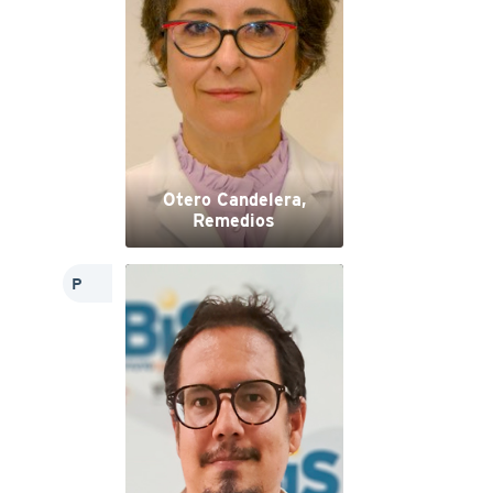
Otero Candelera,
Remedios
P