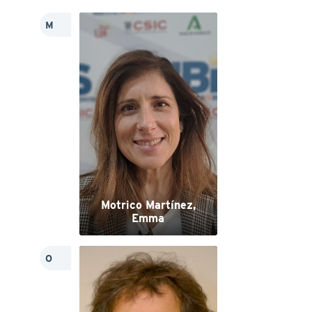
M
Motrico Martínez,
Emma
O