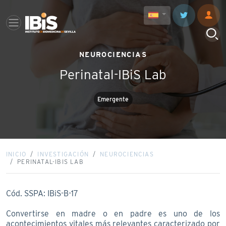
NEUROCIENCIAS
Perinatal-IBiS Lab
Emergente
INICIO
INVESTIGACIÓN
NEUROCIENCIAS
PERINATAL-IBIS LAB
Cód. SSPA: IBiS-B-17
Convertirse en madre o en padre es uno de los
acontecimientos vitales más relevantes caracterizado por