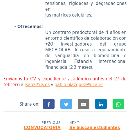
tensiones, rigideces y degradaciones
en
las matrices celulares.
Ofrecemos
:
Un contrato predoctoral de 4 años en
entorno científico de colaboración con
+20 investigadores del grupo
MECBIOLAB. Acceso a equipamiento
de vanguardia en biomedicina e
ingeniería. Estancia internacional
financiada (2-3 meses).
Envíanos tu CV y expediente académico antes del 27 de
febrero
a
jsanz@us.es
y
pablo.blazquez@uca.es
Share on:
PREVIOUS
NEXT
CONVOCATORIA
Se buscan estudiantes