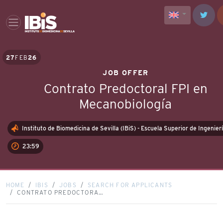
27
FEB
26
JOB OFFER
Contrato Predoctoral FPI en
Mecanobiología
Instituto de Biomedicina de Sevilla (IBiS) - Escuela Superior de Ingenier
23:59
HOME
IBIS
JOBS
SEARCH FOR APPLICANTS
CONTRATO PREDOCTORA…