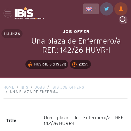
JOB OFFER
11
JUN
26
Una plaza de Enfermero/a
REF.: 142/26 HUVR-I
HUVR-IBiS (FISEVI)
23:59
HOME
IBIS
JOBS
IBIS JOB OFFERS
UNA PLAZA DE ENFERM…
Una plaza de Enfermero/a REF.:
Title
142/26 HUVR-I