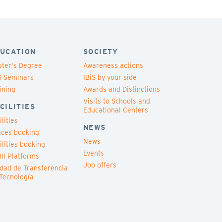
UCATION
SOCIETY
ter's Degree
Awareness actions
S Seminars
IBiS by your side
ining
Awards and Distinctions
Visits to Schools and
CILITIES
Educational Centers
ilities
NEWS
ces booking
News
ilities booking
Events
III Platforms
Job offers
dad de Transferencia
Tecnología