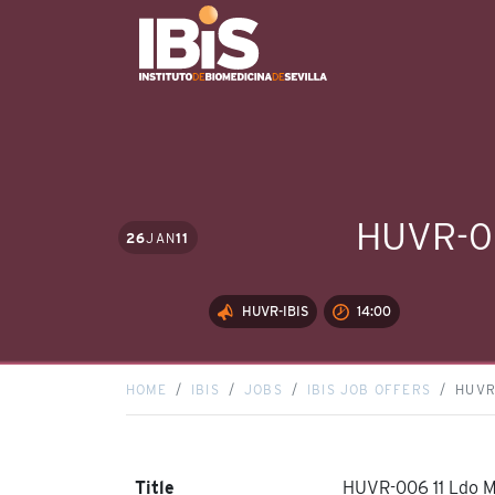
HUVR-00
26
JAN
11
HUVR-IBIS
14:00
HOME
IBIS
JOBS
IBIS JOB OFFERS
HUVR
Title
HUVR-006 11 Ldo 