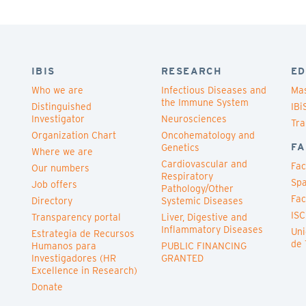
IBIS
RESEARCH
ED
Who we are
Infectious Diseases and
Mas
the Immune System
Distinguished
IBi
Investigator
Neurosciences
Tra
Organization Chart
Oncohematology and
FA
Genetics
Where we are
Cardiovascular and
Fac
Our numbers
Respiratory
Spa
Job offers
Pathology/Other
Fac
Directory
Systemic Diseases
ISC
Transparency portal
Liver, Digestive and
Inflammatory Diseases
Uni
Estrategia de Recursos
de 
Humanos para
PUBLIC FINANCING
Investigadores (HR
GRANTED
Excellence in Research)
Donate