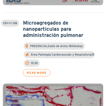
Microagregados de
13
MAY
26
nanoparticulas para
administración pulmonar
PRESENCIALSalón de Actos IBiS&nbsp;
Área Patología Cardiovascular y Respiratoria/Otra…
15:30
READ MORE