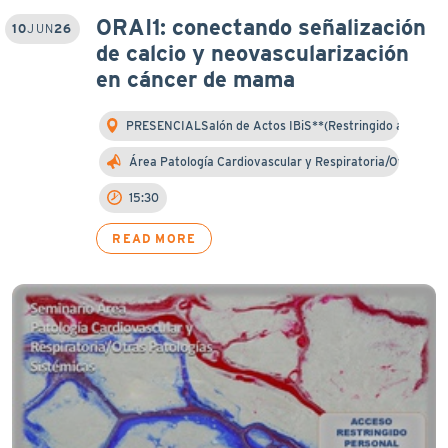
ORAI1: conectando señalización
10
JUN
26
de calcio y neovascularización
en cáncer de mama
PRESENCIALSalón de Actos IBiS**(Restringido a inv…
Área Patología Cardiovascular y Respiratoria/Otra…
15:30
READ MORE