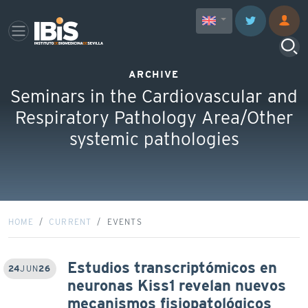
ARCHIVE
Seminars in the Cardiovascular and
Respiratory Pathology Area/Other
systemic pathologies
HOME
CURRENT
EVENTS
Estudios transcriptómicos en
24
JUN
26
neuronas Kiss1 revelan nuevos
mecanismos fisiopatológicos