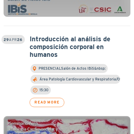
Introducción al análisis de
29
APR
26
composición corporal en
humanos
PRESENCIALSalón de Actos IBiS&nbsp;
Área Patología Cardiovascular y Respiratoria/Otra…
15:30
READ MORE