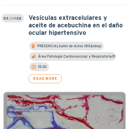
Vesículas extracelulares y
03
JUN
26
aceite de acebuchina en el daño
ocular hipertensivo
PRESENCIALSalón de Actos IBiS&nbsp;
Área Patología Cardiovascular y Respiratoria/Otra…
15:30
READ MORE