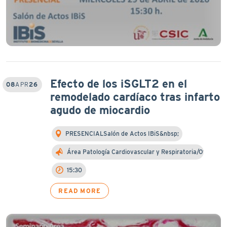
Efecto de los iSGLT2 en el
08
APR
26
remodelado cardíaco tras infarto
agudo de miocardio
PRESENCIALSalón de Actos IBiS&nbsp;
Área Patología Cardiovascular y Respiratoria/Otra…
15:30
READ MORE