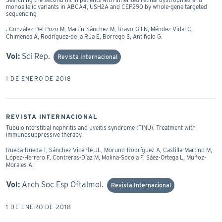
monoallelic variants in ABCA4, USH2A and CEP290 by whole-gene targeted
sequencing
. González-Del Pozo M, Martín-Sánchez M, Bravo-Gil N, Méndez-Vidal C,
Chimenea Á, Rodríguez-de la Rúa E, Borrego S, Antiñolo G.
Vol:
Sci Rep.
Revista Internacional
1 DE ENERO DE 2018
REVISTA INTERNACIONAL
Tubulointerstitial nephritis and uveitis syndrome (TINU). Treatment with
immunosuppressive therapy.
Rueda-Rueda T, Sánchez-Vicente JL, Moruno-Rodríguez A, Castilla-Martino M,
López-Herrero F, Contreras-Díaz M, Molina-Socola F, Sáez-Ortega L, Muñoz-
Morales A.
Vol:
Arch Soc Esp Oftalmol.
Revista Internacional
1 DE ENERO DE 2018