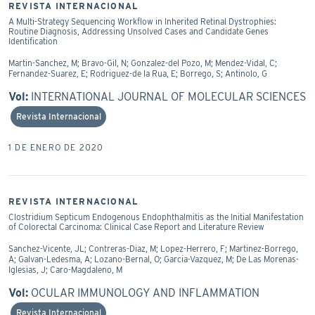
REVISTA INTERNACIONAL
A Multi-Strategy Sequencing Workflow in Inherited Retinal Dystrophies:
Routine Diagnosis, Addressing Unsolved Cases and Candidate Genes
Identification
Martin-Sanchez, M; Bravo-Gil, N; Gonzalez-del Pozo, M; Mendez-Vidal, C;
Fernandez-Suarez, E; Rodriguez-de la Rua, E; Borrego, S; Antinolo, G
Vol:
INTERNATIONAL JOURNAL OF MOLECULAR SCIENCES
Revista Internacional
1 DE ENERO DE 2020
REVISTA INTERNACIONAL
Clostridium Septicum Endogenous Endophthalmitis as the Initial Manifestation
of Colorectal Carcinoma: Clinical Case Report and Literature Review
Sanchez-Vicente, JL; Contreras-Diaz, M; Lopez-Herrero, F; Martinez-Borrego,
A; Galvan-Ledesma, A; Lozano-Bernal, O; Garcia-Vazquez, M; De Las Morenas-
Iglesias, J; Caro-Magdaleno, M
Vol:
OCULAR IMMUNOLOGY AND INFLAMMATION
Revista Internacional