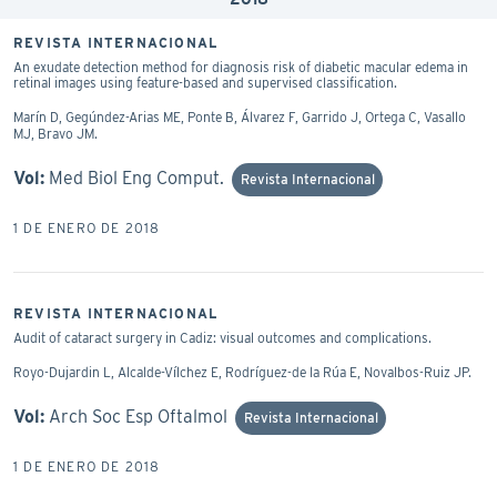
REVISTA INTERNACIONAL
An exudate detection method for diagnosis risk of diabetic macular edema in
retinal images using feature-based and supervised classification.
Marín D, Gegúndez-Arias ME, Ponte B, Álvarez F, Garrido J, Ortega C, Vasallo
MJ, Bravo JM.
Vol:
Med Biol Eng Comput.
Revista Internacional
1 DE ENERO DE 2018
REVISTA INTERNACIONAL
Audit of cataract surgery in Cadiz: visual outcomes and complications.
Royo-Dujardin L, Alcalde-Vílchez E, Rodríguez-de la Rúa E, Novalbos-Ruiz JP.
Vol:
Arch Soc Esp Oftalmol
Revista Internacional
1 DE ENERO DE 2018