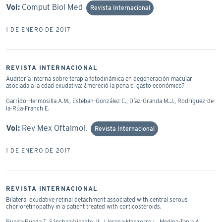
Vol:
Comput Biol Med
Revista Internacional
1 DE ENERO DE 2017
REVISTA INTERNACIONAL
Auditoría interna sobre terapia fotodinámica en degeneración macular
asociada a la edad exudativa: ¿mereció la pena el gasto económico?
Garrido-Hermosilla A.M., Esteban-González E., Díaz-Granda M.J., Rodríguez-de-
la-Rúa-Franch E.
Vol:
Rev Mex Oftalmol.
Revista Internacional
1 DE ENERO DE 2017
REVISTA INTERNACIONAL
Bilateral exudative retinal detachment associated with central serous
chorioretinopathy in a patient treated with corticosteroids.
Rueda-Rueda T, Sánchez-Vicente JL, Llerena-Manzorro L, Medina-Tapia A,