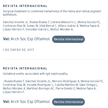
REVISTA INTERNACIONAL
Surgical treatment in combined hamartoma of the retina and retinal pigment
epithelium.
Sánchez-Vicente JL, Rueda-Rueda T, Llerena-Manzorro L, Molina-Socola FE,
Contreras-Díaz M, Szewc M, Vital-Berral C, Alfaro-Juárez A, Medina-Tapia A,
López-Herrero F, González-García L, Muñoz-Morales A.
Vol:
Arch Soc Esp Oftalmol.
Revista Internacional
1 DE ENERO DE 2017
REVISTA INTERNACIONAL
Unilateral uveitis associated with IgA nephropathy.
. Rueda-Rueda T, Sánchez-Vicente JL, Moruno-Rodríguez A, Molina-Socola FE,
Contreras-Díaz M, Vizuete-Rodríguez L, Castilla-Martino M, Sáez-Ortega L,
Muñoz-Morales A, Martínez-Borrego AC, Parra-Oviedo E, Medina-Tapia A,
López-Herrero F.
Vol:
Arch Soc Esp Oftalmol.
Revista Internacional