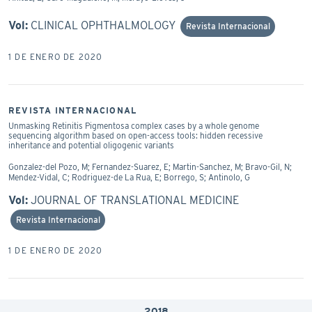
Vol:
CLINICAL OPHTHALMOLOGY
Revista Internacional
1 DE ENERO DE 2020
REVISTA INTERNACIONAL
Unmasking Retinitis Pigmentosa complex cases by a whole genome
sequencing algorithm based on open-access tools: hidden recessive
inheritance and potential oligogenic variants
Gonzalez-del Pozo, M; Fernandez-Suarez, E; Martin-Sanchez, M; Bravo-Gil, N;
Mendez-Vidal, C; Rodriguez-de La Rua, E; Borrego, S; Antinolo, G
Vol:
JOURNAL OF TRANSLATIONAL MEDICINE
Revista Internacional
1 DE ENERO DE 2020
2018