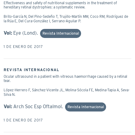
Effectiveness and safety of nutritional supplements in the treatment of
hereditary retinal dystrophies: a systematic review.
Brito-García N, Del Pino-Sedeño T, Trujillo-Martín MM, Coco RM, Rodríguez de
la Rúa E, Del Cura-González I, Serrano-Aguilar P.
Vol:
Eye (Lond).
Revista Internacional
1 DE ENERO DE 2017
REVISTA INTERNACIONAL
Ocular ultrasound in a patient with vitreous haemorrhage caused by a retinal
tear.
López-Herrero F, Sánchez-Vicente JL, Molina-Sócola FE, Medina-Tapia A, Seva-
Silva N.
Vol:
Arch Soc Esp Oftalmol.
Revista Internacional
1 DE ENERO DE 2017