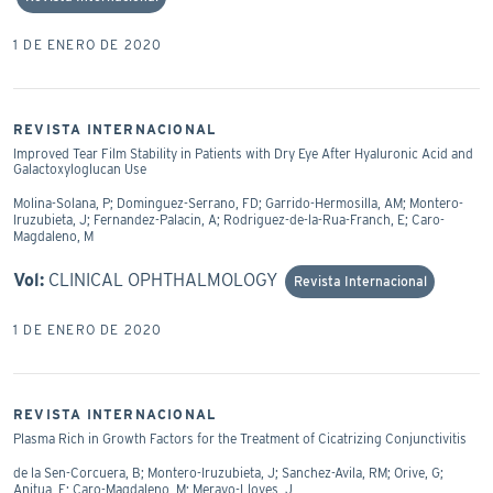
1 DE ENERO DE 2020
REVISTA INTERNACIONAL
Improved Tear Film Stability in Patients with Dry Eye After Hyaluronic Acid and
Galactoxyloglucan Use
Molina-Solana, P; Dominguez-Serrano, FD; Garrido-Hermosilla, AM; Montero-
Iruzubieta, J; Fernandez-Palacin, A; Rodriguez-de-la-Rua-Franch, E; Caro-
Magdaleno, M
Vol:
CLINICAL OPHTHALMOLOGY
Revista Internacional
1 DE ENERO DE 2020
REVISTA INTERNACIONAL
Plasma Rich in Growth Factors for the Treatment of Cicatrizing Conjunctivitis
de la Sen-Corcuera, B; Montero-Iruzubieta, J; Sanchez-Avila, RM; Orive, G;
Anitua, E; Caro-Magdaleno, M; Merayo-Lloves, J