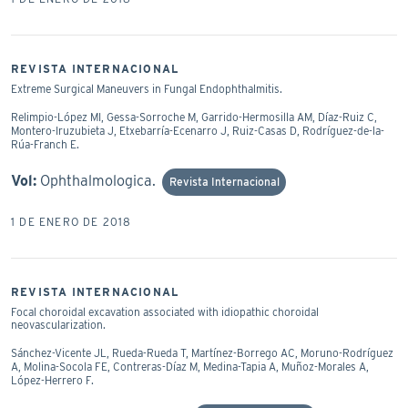
REVISTA INTERNACIONAL
Extreme Surgical Maneuvers in Fungal Endophthalmitis.
Relimpio-López MI, Gessa-Sorroche M, Garrido-Hermosilla AM, Díaz-Ruiz C,
Montero-Iruzubieta J, Etxebarría-Ecenarro J, Ruiz-Casas D, Rodríguez-de-la-
Rúa-Franch E.
Vol:
Ophthalmologica.
Revista Internacional
1 DE ENERO DE 2018
REVISTA INTERNACIONAL
Focal choroidal excavation associated with idiopathic choroidal
neovascularization.
Sánchez-Vicente JL, Rueda-Rueda T, Martínez-Borrego AC, Moruno-Rodríguez
A, Molina-Socola FE, Contreras-Díaz M, Medina-Tapia A, Muñoz-Morales A,
López-Herrero F.