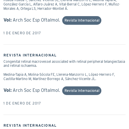
González-García L, Alfaro-Juárez A, Vital-Berral C, López-Herrero F, Muñoz-
Morales A, Ortega LS, Herrador-Montiel Á.
Vol:
Arch Soc Esp Oftalmol.
Revista Internacional
1 DE ENERO DE 2017
REVISTA INTERNACIONAL
Congenital retinal macrovessel associated with retinal peripheral telangiectasia
and retinal ischaemia.
Medina-Tapia A, Molina-Sócola FE, Llerena-Manzorro L, López-Herrero F,
Castilla-Martino M, Martínez-Borrego A, Sánchez-Vicente JL.
Vol:
Arch Soc Esp Oftalmol.
Revista Internacional
1 DE ENERO DE 2017
REVISTA INTERNACIONAL