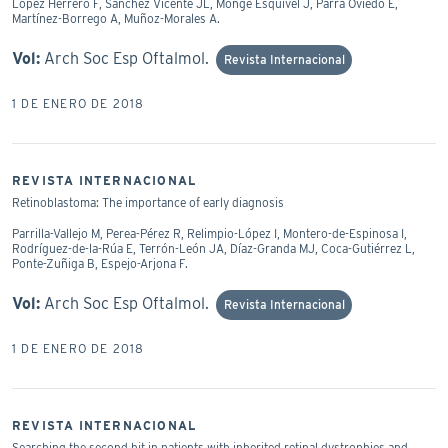
López Herrero F, Sánchez Vicente JL, Monge Esquivel J, Parra Oviedo E,
Martínez-Borrego A, Muñoz-Morales A.
Vol:
Arch Soc Esp Oftalmol.
Revista Internacional
1 DE ENERO DE 2018
REVISTA INTERNACIONAL
Retinoblastoma: The importance of early diagnosis
Parrilla-Vallejo M, Perea-Pérez R, Relimpio-López I, Montero-de-Espinosa I,
Rodríguez-de-la-Rúa E, Terrón-León JA, Díaz-Granda MJ, Coca-Gutiérrez L,
Ponte-Zuñiga B, Espejo-Arjona F.
Vol:
Arch Soc Esp Oftalmol.
Revista Internacional
1 DE ENERO DE 2018
REVISTA INTERNACIONAL
Searching the second hit in patients with inherited retinal dystrophies and