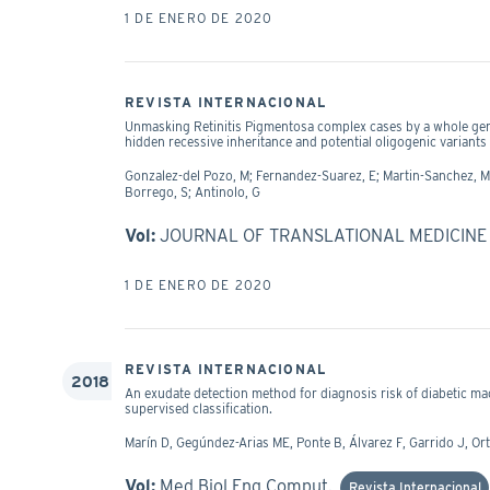
1 DE ENERO DE 2020
REVISTA INTERNACIONAL
Unmasking Retinitis Pigmentosa complex cases by a whole ge
hidden recessive inheritance and potential oligogenic variants
Gonzalez-del Pozo, M; Fernandez-Suarez, E; Martin-Sanchez, M;
Borrego, S; Antinolo, G
Vol:
JOURNAL OF TRANSLATIONAL MEDICIN
1 DE ENERO DE 2020
REVISTA INTERNACIONAL
2018
An exudate detection method for diagnosis risk of diabetic ma
supervised classification.
Marín D, Gegúndez-Arias ME, Ponte B, Álvarez F, Garrido J, Or
Vol:
Med Biol Eng Comput.
Revista Internacional