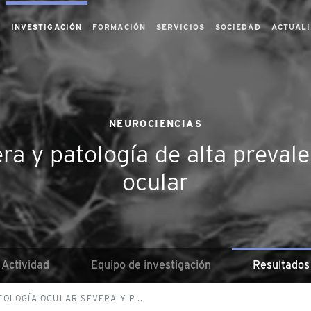
S
INVESTIGACIÓN
FORMACIÓN
SERVICIOS
SOCIEDAD
ACTUAL
NEUROCIENCIAS
era y patología de alta preva
ocular
Actividad
Equipo de investigación
Resultados
TOLOGÍA OCULAR SEVERA Y P...