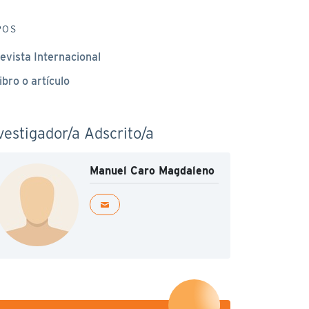
POS
evista Internacional
ibro o artículo
vestigador/a Adscrito/a
Manuel Caro Magdaleno