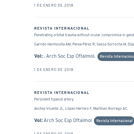
1 DE ENERO DE 2018
REVISTA INTERNACIONAL
Penetrating orbital trauma without ocular compromise in gen
Garrido-Hermosilla AM, Perea-Pérez R, Gessa-Sorroche M, Dí
Vol:
. Arch Soc Esp Oftalmol.
Revista Internacion
1 DE ENERO DE 2018
REVISTA INTERNACIONAL
Persistent hyaloid artery.
ánchez-Vicente JL, López-Herrero F, Martínez-Borrego AC.
Vol:
Arch Soc Esp Oftalmol
Revista Internacional
1 DE ENERO DE 2018