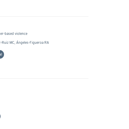
der-based violence
az-Ruiz MC, Ángeles-Figueroa RA
al