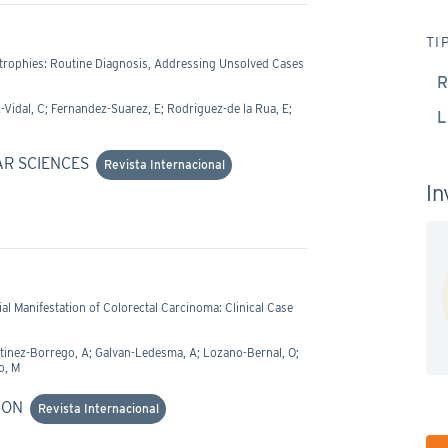
TI
strophies: Routine Diagnosis, Addressing Unsolved Cases
R
-Vidal, C; Fernandez-Suarez, E; Rodriguez-de la Rua, E;
L
AR SCIENCES
Revista Internacional
In
l Manifestation of Colorectal Carcinoma: Clinical Case
rtinez-Borrego, A; Galvan-Ledesma, A; Lozano-Bernal, O;
o, M
ION
Revista Internacional