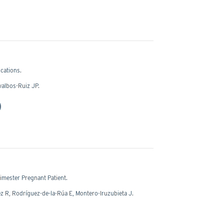
cations.
valbos-Ruiz JP.
imester Pregnant Patient.
 R, Rodríguez-de-la-Rúa E, Montero-Iruzubieta J.