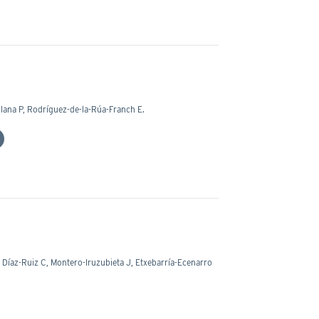
lana P, Rodríguez-de-la-Rúa-Franch E.
Díaz-Ruiz C, Montero-Iruzubieta J, Etxebarría-Ecenarro