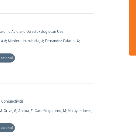
aluronic Acid and Galactoxyloglucan Use
 AM; Montero-Iruzubieta, J; Fernandez-Palacin, A;
nacional
 Conjunctivitis
M; Orive, G; Anitua, E; Caro-Magdaleno, M; Merayo-Lloves,
nacional