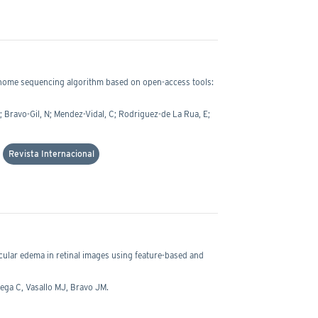
nome sequencing algorithm based on open-access tools:
 Bravo-Gil, N; Mendez-Vidal, C; Rodriguez-de La Rua, E;
E
Revista Internacional
cular edema in retinal images using feature-based and
tega C, Vasallo MJ, Bravo JM.