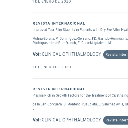
1 DE ENERO DE 2020
REVISTA INTERNACIONAL
Improved Tear Film Stability in Patients with Dry Eye After Hy
Molina-Solana, P; Dominguez-Serrano, FD; Garrido-Hermosilla,
Rodriguez-de-la-Rua-Franch, E; Caro-Magdaleno, M
Vol:
CLINICAL OPHTHALMOLOGY
Revista Inter
1 DE ENERO DE 2020
REVISTA INTERNACIONAL
Plasma Rich in Growth Factors for the Treatment of Cicatrizing
de la Sen-Corcuera, B; Montero-Iruzubieta, J; Sanchez-Avila, R
J
Vol:
CLINICAL OPHTHALMOLOGY
Revista Inter