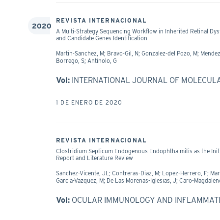
REVISTA INTERNACIONAL
2020
A Multi-Strategy Sequencing Workflow in Inherited Retinal Dy
and Candidate Genes Identification
Martin-Sanchez, M; Bravo-Gil, N; Gonzalez-del Pozo, M; Mendez
Borrego, S; Antinolo, G
Vol:
INTERNATIONAL JOURNAL OF MOLECUL
1 DE ENERO DE 2020
REVISTA INTERNACIONAL
Clostridium Septicum Endogenous Endophthalmitis as the Initia
Report and Literature Review
Sanchez-Vicente, JL; Contreras-Diaz, M; Lopez-Herrero, F; Ma
Garcia-Vazquez, M; De Las Morenas-Iglesias, J; Caro-Magdalen
Vol:
OCULAR IMMUNOLOGY AND INFLAMMAT