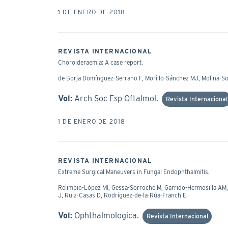
1 DE ENERO DE 2018
REVISTA INTERNACIONAL
Choroideraemia: A case report.
de Borja Domínguez-Serrano F, Morillo-Sánchez MJ, Molina-So
Vol:
Arch Soc Esp Oftalmol.
Revista Internacional
1 DE ENERO DE 2018
REVISTA INTERNACIONAL
Extreme Surgical Maneuvers in Fungal Endophthalmitis.
Relimpio-López MI, Gessa-Sorroche M, Garrido-Hermosilla AM, 
J, Ruiz-Casas D, Rodríguez-de-la-Rúa-Franch E.
Vol:
Ophthalmologica.
Revista Internacional