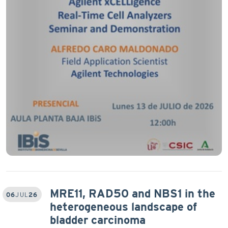
MRE11, RAD50 and NBS1 in the
06
JUL
26
heterogeneous landscape of
bladder carcinoma