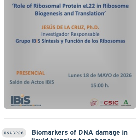
Biomarkers of DNA damage in
06
ABR
26