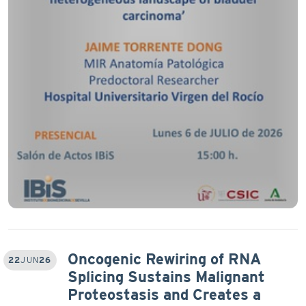
Oncogenic Rewiring of RNA
22
JUN
26
Splicing Sustains Malignant
Proteostasis and Creates a