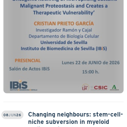
Changing neighbours: stem-cell-
08
JUN
26
niche subversion in myeloid