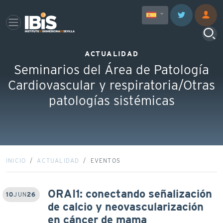
ACTUALIDAD
Seminarios del Área de Patología
Cardiovascular y respiratoria/Otras
patologías sistémicas
INICIO
ACTUALIDAD
EVENTOS
ORAI1: conectando señalización
10
JUN
26
de calcio y neovascularización
en cáncer de mama