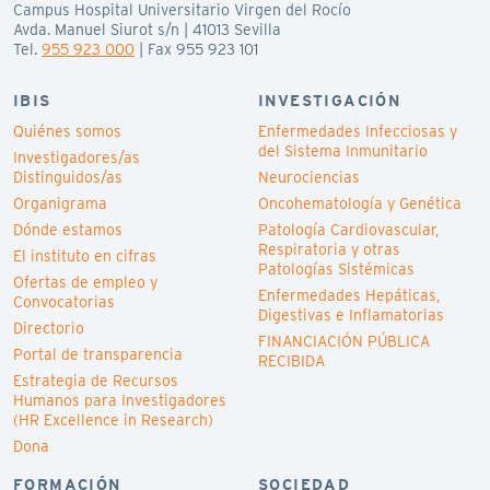
Campus Hospital Universitario Virgen del Rocío
Avda. Manuel Siurot s/n | 41013 Sevilla
Tel.
955 923 000
| Fax 955 923 101
IBIS
INVESTIGACIÓN
Quiénes somos
Enfermedades Infecciosas y
del Sistema Inmunitario
Investigadores/as
Distinguidos/as
Neurociencias
Organigrama
Oncohematología y Genética
Dónde estamos
Patología Cardiovascular,
Respiratoria y otras
El instituto en cifras
Patologías Sistémicas
Ofertas de empleo y
Enfermedades Hepáticas,
Convocatorias
Digestivas e Inflamatorias
Directorio
FINANCIACIÓN PÚBLICA
Portal de transparencia
RECIBIDA
Estrategia de Recursos
Humanos para Investigadores
(HR Excellence in Research)
Dona
FORMACIÓN
SOCIEDAD