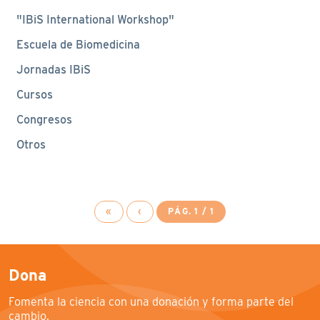
"IBiS International Workshop"
Escuela de Biomedicina
Jornadas IBiS
Cursos
Congresos
Otros
«
‹
PÁG. 1 / 1
Dona
Fomenta la ciencia con una donación y forma parte del
cambio.