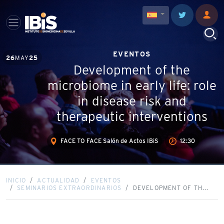
EVENTOS
26
MAY
25
Development of the
microbiome in early life: role
in disease risk and
therapeutic interventions
FACE TO FACE Salón de Actos IBiS
12:30
INICIO
ACTUALIDAD
EVENTOS
SEMINARIOS EXTRAORDINARIOS
DEVELOPMENT OF TH...