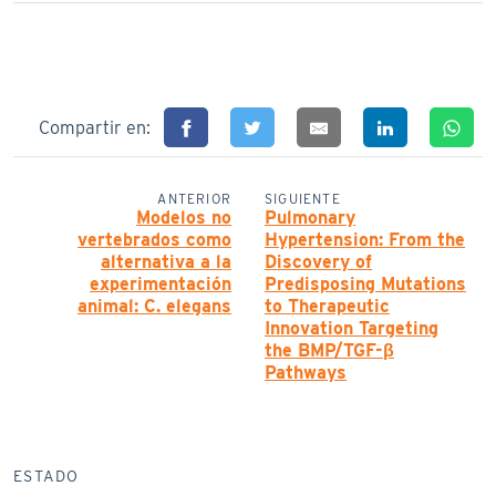
Compartir en:
ANTERIOR
SIGUIENTE
Modelos no
Pulmonary
vertebrados como
Hypertension: From the
alternativa a la
Discovery of
experimentación
Predisposing Mutations
animal: C. elegans
to Therapeutic
Innovation Targeting
the BMP/TGF-β
Pathways
ESTADO