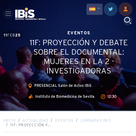
EVENTOS
11
FEB
25
11F: PROYECCIÓN Y DEBATE
SOBRE EL DOCUMENTAL:
MUJERES EN LA 2 -
INVESTIGADORAS
PRESENCIAL Salón de Actos IBiS
Instituto de Biomedicina de Sevilla
12:30
INICIO
ACTUALIDAD
EVENTOS
JORNADAS IBIS
11F: PROYECCIÓN Y...