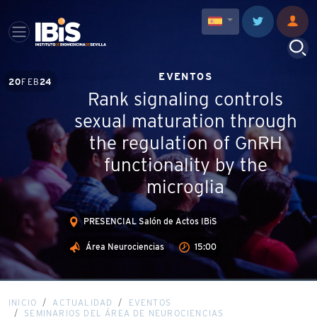
EVENTOS
20
FEB
24
Rank signaling controls
sexual maturation through
the regulation of GnRH
functionality by the
microglia
PRESENCIAL Salón de Actos IBiS
Área Neurociencias
15:00
INICIO
ACTUALIDAD
EVENTOS
SEMINARIOS DEL ÁREA DE NEUROCIENCIAS