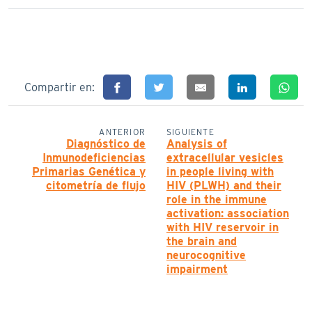
Compartir en:
ANTERIOR
SIGUIENTE
Diagnóstico de
Analysis of
Inmunodeficiencias
extracellular vesicles
Primarias Genética y
in people living with
citometría de flujo
HIV (PLWH) and their
role in the immune
activation: association
with HIV reservoir in
the brain and
neurocognitive
impairment