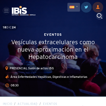
18
DIC
24
EVENTOS
Vesículas extracelulares como
nueva aproximación en el
Hepatocarcinoma
PRESENCIAL Salón de actos IBiS
Área Enfermedades Hepáticas, Digestivas e Inflamatorias
08:30
INICIO
ACTUALIDAD
EVENTOS