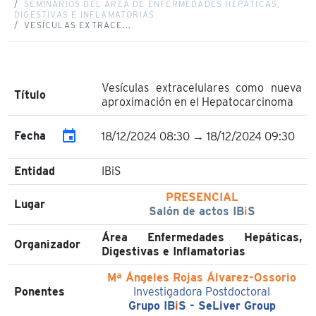
SEMINARIOS DEL ÁREA DE ENFERMEDADES HEPÁTICAS,
DIGESTIVAS E INFLAMATORIAS
VESÍCULAS EXTRACE...
Vesículas extracelulares como nueva
Título
aproximación en el Hepatocarcinoma
event
Fecha
18/12/2024 08:30 → 18/12/2024 09:30
Entidad
IBiS
PRESENCIAL
Lugar
Salón de actos IB
i
S
Área Enfermedades Hepáticas,
Organizador
Digestivas e Inflamatorias
Mª Ángeles Rojas Álvarez-Ossorio
Ponentes
Investigadora Postdoctoral
Grupo IB
i
S - SeLiver Group