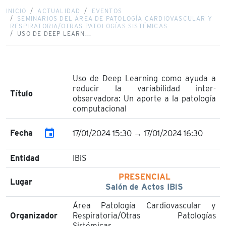
INICIO
ACTUALIDAD
EVENTOS
SEMINARIOS DEL ÁREA DE PATOLOGÍA CARDIOVASCULAR Y
RESPIRATORIA/OTRAS PATOLOGÍAS SISTÉMICAS
USO DE DEEP LEARN...
Uso de Deep Learning como ayuda a
reducir la variabilidad inter-
Título
observadora: Un aporte a la patología
computacional
event
Fecha
17/01/2024 15:30 → 17/01/2024 16:30
Entidad
IBiS
PRESENCIAL
Lugar
Salón de Actos IBiS
Área Patología Cardiovascular y
Organizador
Respiratoria/Otras Patologías
Sistémicas