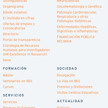
Distinguidos/as
Neurociencias
Organigrama
Oncohematología y Genética
Dónde estamos
Patología Cardiovascular,
Respiratoria y otras
El instituto en cifras
Patologías Sistémicas
Ofertas de empleo y
Enfermedades Hepáticas,
Convocatorias
Digestivas e Inflamatorias
Directorio
FINANCIACIÓN PÚBLICA
Portal de transparencia
RECIBIDA
Estrategia de Recursos
Humanos para Investigadores
(HR Excellence in Research)
Dona
FORMACIÓN
SOCIEDAD
Máster
Divulgación
Seminarios en IBiS
La vida en IBiS
Cursos
Premios y Distinciones
Visitas Centros Educativos
SERVICIOS
ACTUALIDAD
Servicios
Reserva de Espacios
Noticias