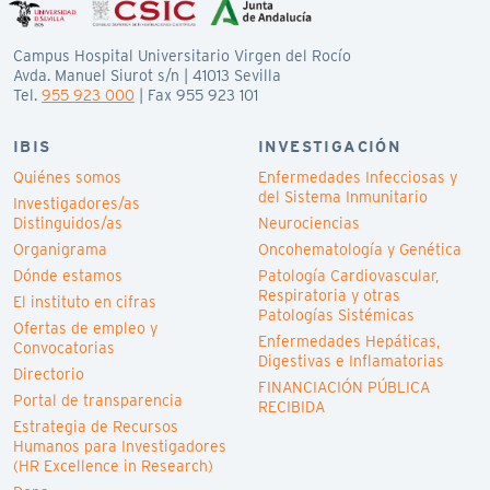
Campus Hospital Universitario Virgen del Rocío
Avda. Manuel Siurot s/n | 41013 Sevilla
Tel.
955 923 000
| Fax 955 923 101
IBIS
INVESTIGACIÓN
Quiénes somos
Enfermedades Infecciosas y
del Sistema Inmunitario
Investigadores/as
Distinguidos/as
Neurociencias
Organigrama
Oncohematología y Genética
Dónde estamos
Patología Cardiovascular,
Respiratoria y otras
El instituto en cifras
Patologías Sistémicas
Ofertas de empleo y
Enfermedades Hepáticas,
Convocatorias
Digestivas e Inflamatorias
Directorio
FINANCIACIÓN PÚBLICA
Portal de transparencia
RECIBIDA
Estrategia de Recursos
Humanos para Investigadores
(HR Excellence in Research)