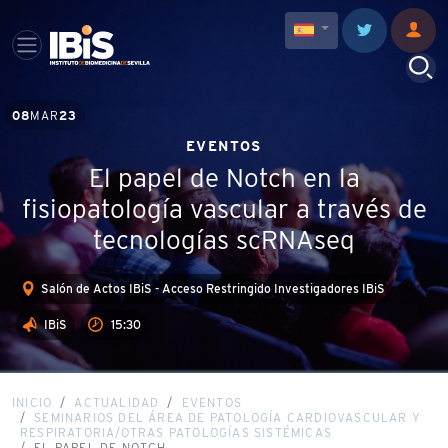
08
MAR
23
EVENTOS
El papel de Notch en la
fisiopatología vascular a través de
tecnologías scRNAseq
Salón de Actos IBiS - Acceso Restringido Investigadores IBiS
IBiS
15:30
INICIO
ACTUALIDAD
EVENTOS
SEMINARIOS DEL ÁREA DE PATOLOGÍA CARDIOVASCULAR Y
RESPIRATORIA/OTRAS PATOLOGÍAS SISTÉMICAS
EL PAPEL DE NOTCH...