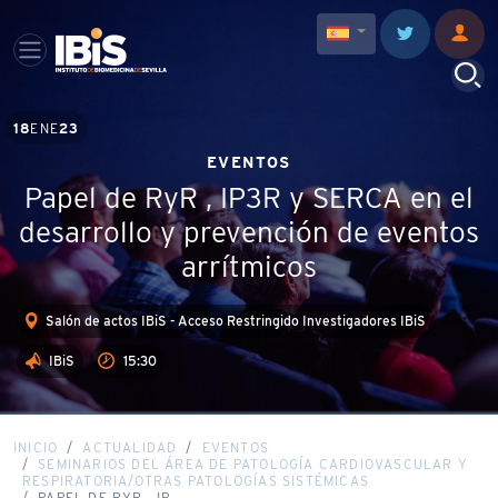
18
ENE
23
EVENTOS
Papel de RyR , IP3R y SERCA en el
desarrollo y prevención de eventos
arrítmicos
Salón de actos IBiS - Acceso Restringido Investigadores IBiS
IBiS
15:30
INICIO
ACTUALIDAD
EVENTOS
SEMINARIOS DEL ÁREA DE PATOLOGÍA CARDIOVASCULAR Y
RESPIRATORIA/OTRAS PATOLOGÍAS SISTÉMICAS
PAPEL DE RYR , IP...