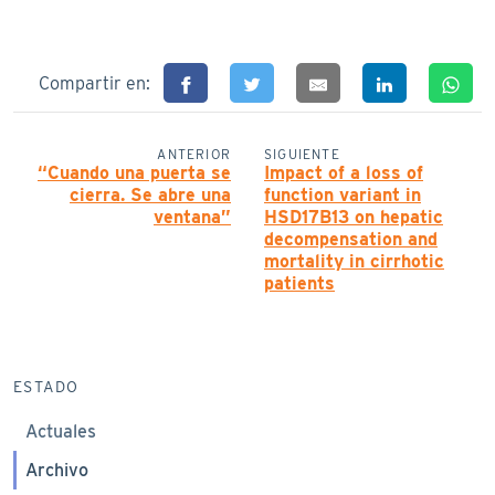
Compartir en:
ANTERIOR
SIGUIENTE
“Cuando una puerta se
Impact of a loss of
cierra. Se abre una
function variant in
ventana”
HSD17B13 on hepatic
decompensation and
mortality in cirrhotic
patients
ESTADO
Actuales
Archivo