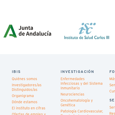
IBIS
INVESTIGACIÓN
FO
Quiénes somos
Enfermedades
Má
Infecciosas y del Sistema
Investigadores/as
Sem
Inmunitario
Distinguidos/as
Cu
Neurociencias
Organigrama
SE
Oncohematología y
Dónde estamos
Genética
Ser
El instituto en cifras
Patología Cardiovascular,
Res
Ofertas de empleo y