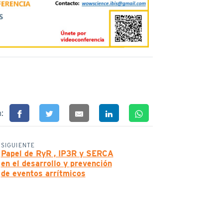
n:
SIGUIENTE
Papel de RyR , IP3R y SERCA
en el desarrollo y prevención
de eventos arrítmicos