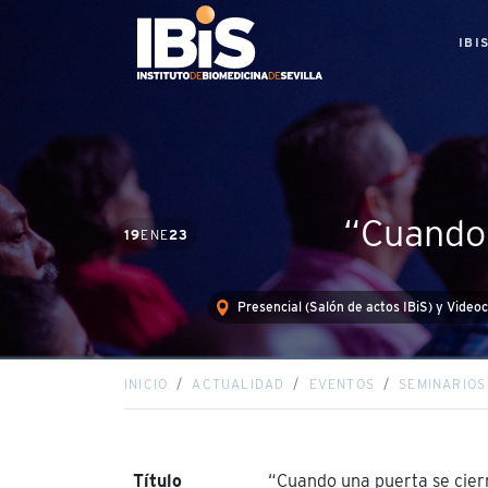
IBI
“Cuando 
19
ENE
23
Presencial (Salón de actos IBiS) y Video
INICIO
ACTUALIDAD
EVENTOS
SEMINARIO
Título
“Cuando una puerta se cier