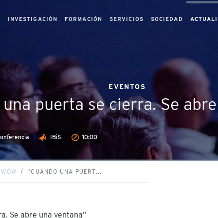
S
INVESTIGACIÓN
FORMACIÓN
SERVICIOS
SOCIEDAD
ACTUAL
EVENTOS
una puerta se cierra. Se abr
conferencia
IBiS
10:00
S WOW
“CUANDO UNA PUERT...
ra. Se abre una ventana”