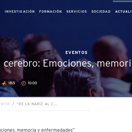
S
INVESTIGACIÓN
FORMACIÓN
SERVICIOS
SOCIEDAD
ACTUAL
EVENTOS
al cerebro: Emociones, memor
IBiS
10:00
S WOW
“DE LA NARIZ AL C...
mociones, memoria y enfermedades”