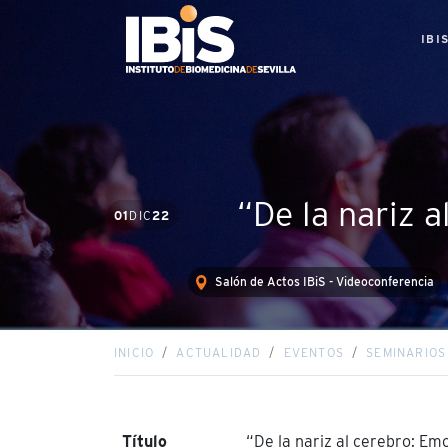
IBI
“De la nariz 
01
DIC
22
Salón de Actos IBiS - Videoconferencia
INICIO
ACTUALIDAD
EVENTOS
SEMINARIO
Título
“De la nariz al cerebro: E