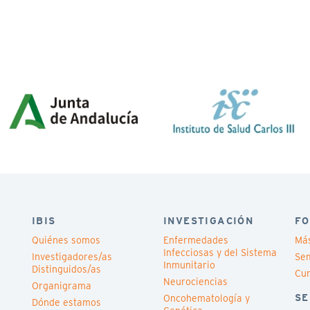
IBIS
INVESTIGACIÓN
FO
Quiénes somos
Enfermedades
Má
Infecciosas y del Sistema
Investigadores/as
Sem
Inmunitario
Distinguidos/as
Cu
Neurociencias
Organigrama
SE
Oncohematología y
Dónde estamos