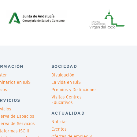
RMACIÓN
SOCIEDAD
ster
Divulgación
inarios en IBiS
La vida en IBiS
rsos
Premios y Distinciones
Visitas Centros
RVICIOS
Educativos
vicios
ACTUALIDAD
erva de Espacios
Noticias
erva de Servicios
Eventos
taformas ISCIII
Ofertas de empleo y