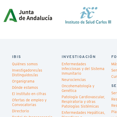
IBIS
INVESTIGACIÓN
FO
Quiénes somos
Enfermedades
Má
Infecciosas y del Sistema
Investigadores/as
Sem
Inmunitario
Distinguidos/as
Cu
Neurociencias
Organigrama
SE
Oncohematología y
Dónde estamos
Genética
Ser
El instituto en cifras
Patología Cardiovascular,
Res
Ofertas de empleo y
Respiratoria y otras
Convocatorias
Res
Patologías Sistémicas
Directorio
Pla
Enfermedades Hepáticas,