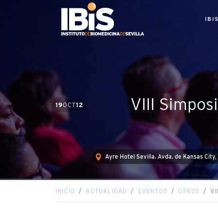
IBI
VIII Simpos
19
OCT
12
Ayre Hotel Sevilla. Avda. de Kansas City, 
INICIO
ACTUALIDAD
EVENTOS
OTROS
VI