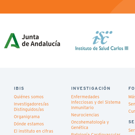
IBIS
INVESTIGACIÓN
FO
Quiénes somos
Enfermedades
Má
Infecciosas y del Sistema
Investigadores/as
Sem
Inmunitario
Distinguidos/as
Cu
Neurociencias
Organigrama
SE
Oncohematología y
Dónde estamos
Genética
Ser
El instituto en cifras
Patología Cardiovascular,