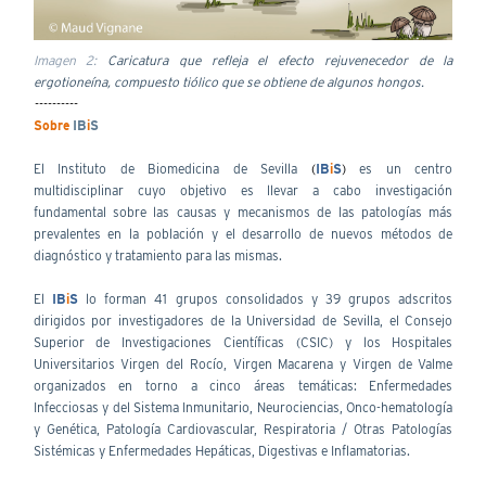
Imagen 2:
Caricatura que refleja el efecto rejuvenecedor de la
ergotioneína, compuesto tiólico que se obtiene de algunos hongos.
----------
Sobre
IB
i
S
El Instituto de Biomedicina de Sevilla
(
IB
i
S
)
es un centro
multidisciplinar cuyo objetivo es llevar a cabo investigación
fundamental sobre las causas y mecanismos de las patologías más
prevalentes en la población y el desarrollo de nuevos métodos de
diagnóstico y tratamiento para las mismas.
El
IB
i
S
lo forman 41 grupos consolidados y 39 grupos adscritos
dirigidos por investigadores de la Universidad de Sevilla, el Consejo
Superior de Investigaciones Científicas (CSIC) y los Hospitales
Universitarios Virgen del Rocío, Virgen Macarena y Virgen de Valme
organizados en torno a cinco áreas temáticas: Enfermedades
Infecciosas y del Sistema Inmunitario, Neurociencias, Onco-hematología
y Genética, Patología Cardiovascular, Respiratoria / Otras Patologías
Sistémicas y Enfermedades Hepáticas, Digestivas e Inflamatorias.