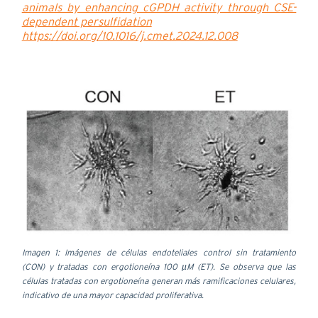
animals by enhancing cGPDH activity through CSE-
dependent persulfidation
https://doi.org/10.1016/j.cmet.2024.12.008
Imagen 1: Imágenes de células endoteliales control sin tratamiento
(CON) y tratadas con ergotioneína 100 µM (ET). Se observa que las
células tratadas con ergotioneína generan más ramificaciones celulares,
indicativo de una mayor capacidad proliferativa.