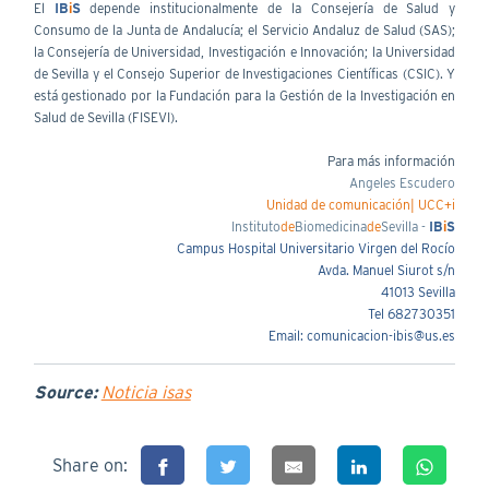
El
IB
i
S
depende institucionalmente de la Consejería de Salud y
Consumo de la Junta de Andalucía; el Servicio Andaluz de Salud (SAS);
la Consejería de Universidad, Investigación e Innovación; la Universidad
de Sevilla y el Consejo Superior de Investigaciones Científicas (CSIC). Y
está gestionado por la Fundación para la Gestión de la Investigación en
Salud de Sevilla (FISEVI).
Para más información
Angeles Escudero
Unidad de comunicación| UCC+i
Instituto
de
Biomedicina
de
Sevilla -
IB
i
S
Campus Hospital Universitario Virgen del Rocío
Avda. Manuel Siurot s/n
41013 Sevilla
Tel 682730351
Email: comunicacion-ibis@us.es
Source:
Noticia isas
Share on: