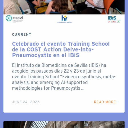
CURRENT
Celebrado el evento Training School
de la COST Action Delve-into-
Pneumocystis en el IBiS
El Instituto de Biomedicina de Sevilla (IBiS) ha
acogido los pasados días 22 y 23 de junio el
evento Training School “Evidence synthesis, meta-
analysis, and emerging AI-supported
methodologies for Pneumocystis …
JUNE 24, 2026
READ MORE