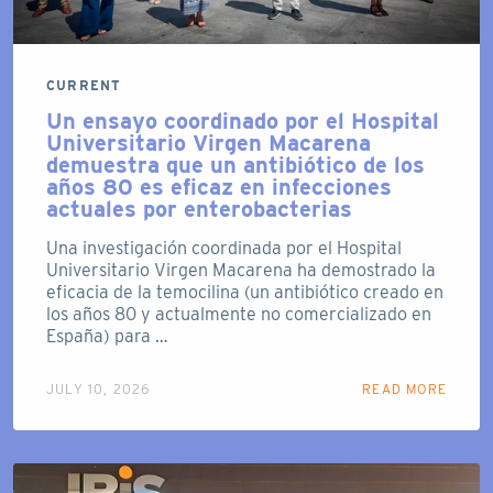
CURRENT
Un ensayo coordinado por el Hospital
Universitario Virgen Macarena
demuestra que un antibiótico de los
años 80 es eficaz en infecciones
actuales por enterobacterias
Una investigación coordinada por el Hospital
Universitario Virgen Macarena ha demostrado la
eficacia de la temocilina (un antibiótico creado en
los años 80 y actualmente no comercializado en
España) para …
JULY 10, 2026
READ MORE