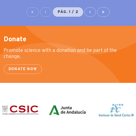
«
‹
PÁG. 1 / 2
›
»
Donate
Promote science with a donation and be part of the
change.
DONATE NOW