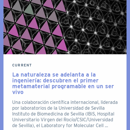
CURRENT
La naturaleza se adelanta a la
ingeniería: descubren el primer
metamaterial programable en un ser
vivo
Una colaboración científica internacional, liderada
por laboratorios de la Universidad de Sevilla
Instituto de Biomedicina de Sevilla (IBiS, Hospital
Universitario Virgen del Rocío/CSIC/Universidad
de Sevilla), el Laboratory for Molecular Cell …