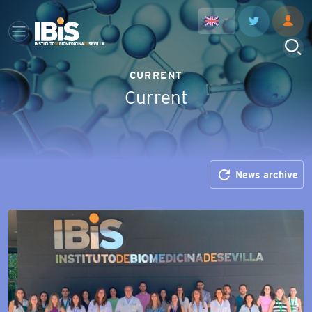
CURRENT
Current
refresh
News archive