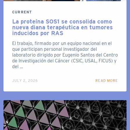
CURRENT
La proteína SOS1 se consolida como
nueva diana terapéutica en tumores
inducidos por RAS
El trabajo, firmado por un equipo nacional en el
que participan personal investigador del
laboratorio dirigido por Eugenio Santos del Centro
de Investigación del Cáncer (CSIC, USAL, FICUS) y
del …
JULY 2, 2026
READ MORE