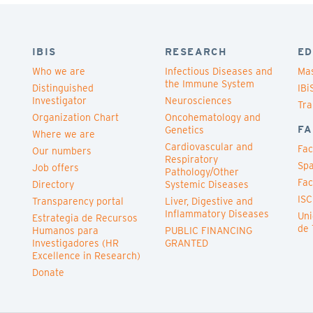
IBIS
RESEARCH
ED
Who we are
Infectious Diseases and
Mas
the Immune System
Distinguished
IBi
Investigator
Neurosciences
Tra
Organization Chart
Oncohematology and
FA
Genetics
Where we are
Cardiovascular and
Fac
Our numbers
Respiratory
Spa
Job offers
Pathology/Other
Fac
Directory
Systemic Diseases
ISC
Transparency portal
Liver, Digestive and
Inflammatory Diseases
Uni
Estrategia de Recursos
de 
Humanos para
PUBLIC FINANCING
Investigadores (HR
GRANTED
Excellence in Research)
Donate