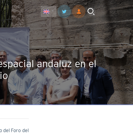
espacial andaluz en el
io
o del Foro del