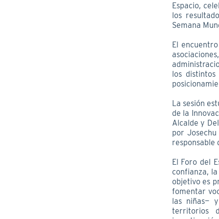
Espacio, cel
los resultad
Semana Mundia
El encuentro
asociacione
administracio
los distinto
posicionamie
La sesión es
de la Innova
Alcalde y De
por Josechu 
responsable d
El Foro del 
confianza, l
objetivo es p
fomentar voc
las niñas— 
territorios