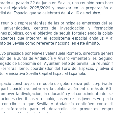
ebrado el pasado 22 de junio en Sevilla, una reunión para hac
os del ejercicio 2025/2026 y avanzar en la preparación 
l del Espacio, que se celebrará del 4 al 10 de octubre.
 reunió a representantes de las principales empresas del sec
s, universidades, centros de investigación y formaci
nes públicas, con el objetivo de seguir fortaleciendo la cola
s agentes que integran el ecosistema espacial andaluz y 
nto de Sevilla como referente nacional en este ámbito.
tuvo presidida por Nieves Valenzuela Romero, directora gener
ción de la Junta de Andalucía y Álvaro Pimentel Siles, Segund
legado de Economía del Ayuntamiento de Sevilla. La reunión
Ferreras Tomé, coordinador del Foro del Espacio, y Silvia d
e la iniciativa Sevilla Capital Espacial Española.
Espacio constituye un modelo de gobernanza público-privada
a participación voluntaria y la colaboración entre más de 60 
romover la divulgación, la educación y el conocimiento del se
aciones científicas y tecnológicas entre los jóvenes —especi
y contribuir a que Sevilla y Andalucía continúen consoli
 de referencia para el desarrollo de proyectos empre