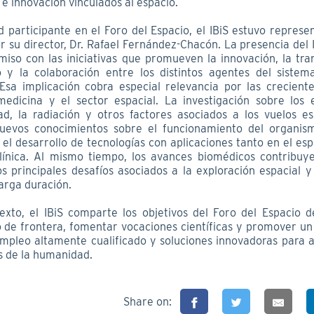
 e innovación vinculados al espacio.
 participante en el Foro del Espacio, el IBiS estuvo represe
r su director, Dr. Rafael Fernández-Chacón. La presencia del 
iso con las iniciativas que promueven la innovación, la tra
 y la colaboración entre los distintos agentes del sistema
 Esa implicación cobra especial relevancia por las crecient
medicina y el sector espacial. La investigación sobre los 
d, la radiación y otros factores asociados a los vuelos es
uevos conocimientos sobre el funcionamiento del organi
 el desarrollo de tecnologías con aplicaciones tanto en el es
clínica. Al mismo tiempo, los avances biomédicos contribuy
s principales desafíos asociados a la exploración espacial y
arga duración.
exto, el IBiS comparte los objetivos del Foro del Espacio d
 de frontera, fomentar vocaciones científicas y promover un
mpleo altamente cualificado y soluciones innovadoras para a
s de la humanidad.
Share on: