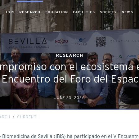
IBIS
RESEARCH
EDUCATION
FACILITIES
SOCIETY
NEWS
RESEARCH
ompromiso con el ecosistema 
 Encuentro del Foro del Espac
JUNE 23, 2026
ARCH
CURRENT
de Biomedicina de Sevilla (IBiS) ha participado en el V Encuentr