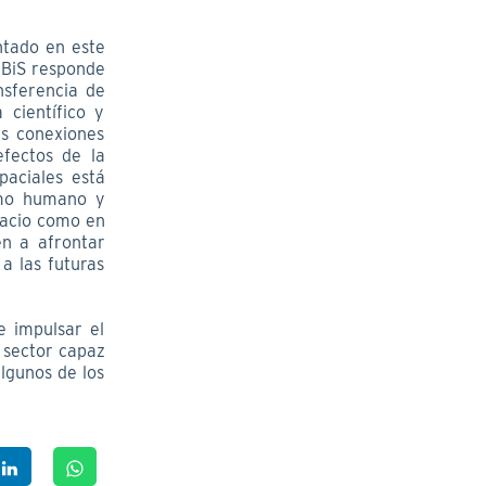
ntado en este
IBiS responde
nsferencia de
 científico y
es conexiones
efectos de la
paciales está
smo humano y
pacio como en
en a afrontar
 a las futuras
e impulsar el
 sector capaz
lgunos de los