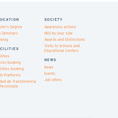
UCATION
SOCIETY
ter's Degree
Awareness actions
S Seminars
IBiS by your side
ining
Awards and Distinctions
Visits to Schools and
CILITIES
Educational Centers
ilities
NEWS
ces booking
News
ilities booking
Events
III Platforms
Job offers
dad de Transferencia
Tecnología