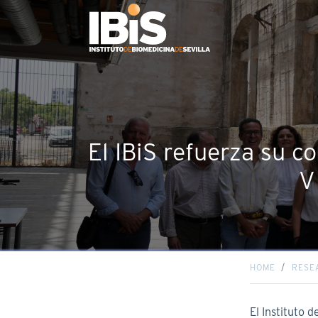
El IBiS refuerza su c
V
HOME
RESE
El Instituto 