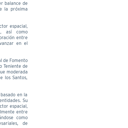
er balance de
de la próxima
tor espacial,
ón, así como
boración entre
avanzar en el
al de Fomento
o Teniente de
 fue moderada
e los Santos,
 basado en la
entidades. Su
ctor espacial,
almente entre
dándose como
sariales, de