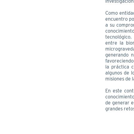
investigación
Como entidad
encuentro po
a su comprom
conocimiento
tecnológico.
entre la bio
micrograveda
generando n
favoreciendo
la práctica 
algunos de lo
misiones de l
En este cont
conocimiento
de generar e
grandes reto