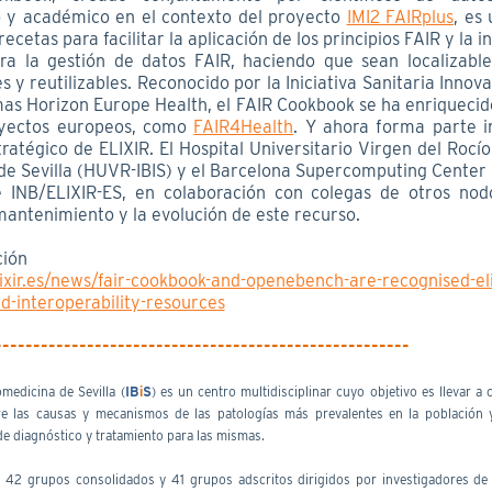
 y académico en el contexto del proyecto
IMI2 FAIRplus
, es
ecetas para facilitar la aplicación de los principios FAIR y la 
ra la gestión de datos FAIR, haciendo que sean localizables
s y reutilizables. Reconocido por la Iniciativa Sanitaria Innova
mas Horizon Europe Health, el FAIR Cookbook se ha enriquecid
oyectos europeos, como
FAIR4Health
. Y ahora forma parte i
atégico de ELIXIR. El Hospital Universitario Virgen del Rocío 
de Sevilla (HUVR-IBIS) y el Barcelona Supercomputing Center
INB/ELIXIR-ES, en colaboración con colegas de otros nod
mantenimiento y la evolución de este recurso.
ción
lixir.es/news/fair-cookbook-and-openebench-are-recognised-eli
interoperability-resources
------------------------------------------------------
omedicina de Sevilla (
IB
i
S
) es un centro multidisciplinar cuyo objetivo es llevar a
e las causas y mecanismos de las patologías más prevalentes en la población y
 diagnóstico y tratamiento para las mismas.
 42 grupos consolidados y 41 grupos adscritos dirigidos por investigadores de 