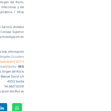
 Virgen del Rocío,
Infecciosas y del
piratoria / Otras
l Servicio Andaluz
el Consejo Superior
la Investigación en
a más información
Angeles Escudero
municación| UCC+i
ina
de
Sevilla -
IB
i
S
o Virgen del Rocío
 Manuel Siurot s/n
41013 Sevilla
Tel 682730351
cacion-ibis@us.es