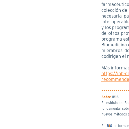
farmacéutico
colección de r
necesaria pa
interoperable
y los progra
de otros pr
programa estr
Biomedicina 
miembros de 
codirigen el 
Más informa
https://inb-e
recommended-
-------------
Sobre
IB
i
S
El Instituto de Bi
fundamental sobr
nuevos métodos de
El
IB
i
S
lo forman