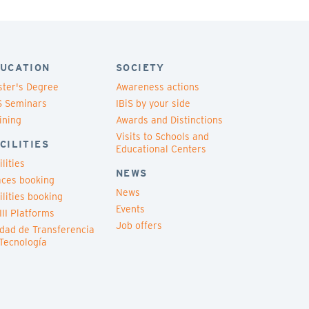
UCATION
SOCIETY
ter's Degree
Awareness actions
S Seminars
IBiS by your side
ining
Awards and Distinctions
Visits to Schools and
CILITIES
Educational Centers
ilities
NEWS
ces booking
News
ilities booking
Events
III Platforms
Job offers
dad de Transferencia
Tecnología