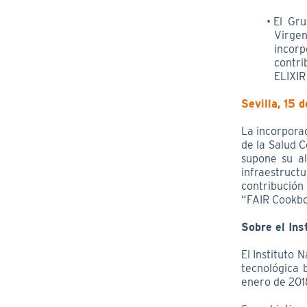
El Gru
Virge
incorp
contr
ELIXIR
Sevilla, 15 
La incorporac
de la Salud 
supone su al
infraestructu
contribució
“FAIR Cookbo
Sobre el Ins
El Instituto 
tecnológica b
enero de 201