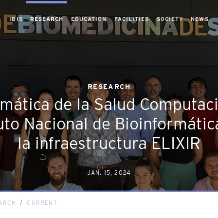
IBIS
RESEARCH
EDUCATION
FACILITIES
SOCIETY
NEWS
RESEARCH
rmática de la Salud Computaci
tuto Nacional de Bioinformáti
la infraestructura ELIXIR
JAN. 15, 2024
ARCH
CURRENT