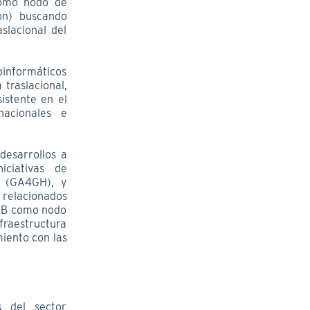
como nodo de
ion) buscando
slacional del
ioinformáticos
traslacional,
istente en el
nacionales e
desarrollos a
iciativas de
d (GA4GH), y
 relacionados
INB como nodo
raestructura
miento con las
s del sector