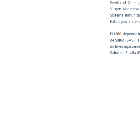
Sevilla, el Conse
Virgen Macarena 
Sistema Inmunita
Patologías Sistém
El
IB
i
S
depende i
de Salud (SAS); la
de Investigaciones
Salud de Sevilla (F