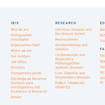
IBIS
RESEARCH
ED
Who we are
Infectious Diseases and
Mas
the Immune System
Distinguished
IBi
Investigator
Neurosciences
Tra
Organization Chart
Oncohematology and
FA
Genetics
Where we are
Cardiovascular and
Fac
Our numbers
Respiratory
Spa
Job offers
Pathology/Other
Fac
Directory
Systemic Diseases
ISC
Transparency portal
Liver, Digestive and
Inflammatory Diseases
Uni
Estrategia de Recursos
de 
Humanos para
PUBLIC FINANCING
Investigadores (HR
GRANTED
Excellence in Research)
Donate