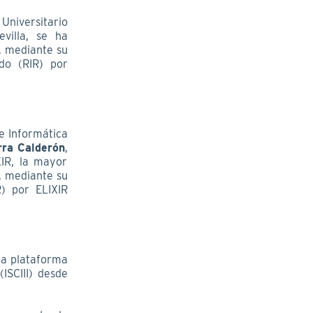
Universitario
villa, se ha
a, mediante su
do (RIR) por
de Informática
rra Calderón
,
XIR, la mayor
a, mediante su
) por ELIXIR
 la plataforma
(ISCIII) desde