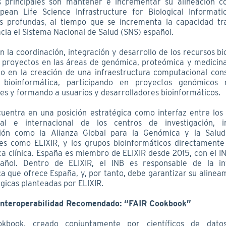
os principales son mantener e incrementar su alineación 
pean Life Science Infrastructure for Biological Informat
s profundas, al tiempo que se incrementa la capacidad tra
cia el Sistema Nacional de Salud (SNS) español.
en la coordinación, integración y desarrollo de los recursos b
 proyectos en las áreas de genómica, proteómica y medicina 
o en la creación de una infraestructura computacional cons
bioinformática, participando en proyectos genómicos 
es y formando a usuarios y desarrolladores bioinformáticos.
cuentra en una posición estratégica como interfaz entre los 
nal e internacional de los centros de investigación, in
ción como la Alianza Global para la Genómica y la Salu
es como ELIXIR, y los grupos bioinformáticos directamente
ica clínica. España es miembro de ELIXIR desde 2015, con el 
pañol. Dentro de ELIXIR, el INB es responsable de la inf
a que ofrece España, y, por tanto, debe garantizar su alinea
gicas planteadas por ELIXIR.
Interoperabilidad Recomendado: “FAIR Cookbook”
kbook, creado conjuntamente por científicos de dato