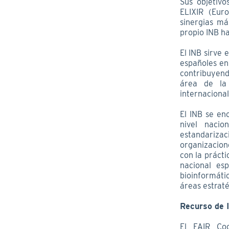
Sus objetiv
ELIXIR (Euro
sinergias má
propio INB ha
El INB sirve 
españoles en
contribuyend
área de la 
internacional
El INB se en
nivel nacio
estandariza
organizacion
con la práct
nacional es
bioinformátic
áreas estraté
Recurso de 
El FAIR Coo