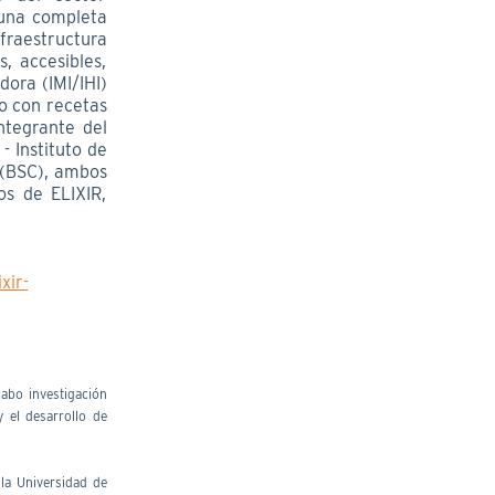
 una completa
infraestructura
, accesibles,
dora (IMI/IHI)
o con recetas
ntegrante del
- Instituto de
 (BSC), ambos
os de ELIXIR,
xir-
 cabo investigación
 el desarrollo de
la Universidad de