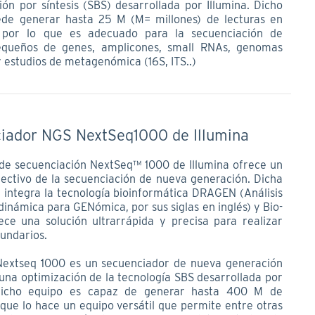
ión por síntesis (SBS) desarrollada por Illumina. Dicho
de generar hasta 25 M (M= millones) de lecturas en
d por lo que es adecuado para la secuenciación de
equeños de genes, amplicones, small RNAs, genomas
 estudios de metagenómica (16S, ITS..)
iador NGS NextSeq1000 de Illumina
 de secuenciación NextSeq™ 1000 de Illumina ofrece un
ectivo de la secuenciación de nueva generación. Dicha
 integra la tecnología bioinformática DRAGEN (Análisis
dinámica para GENómica, por sus siglas en inglés) y Bio-
ece una solución ultrarrápida y precisa para realizar
cundarios.
Nextseq 1000 es un secuenciador de nueva generación
una optimización de la tecnología SBS desarrollada por
 Dicho equipo es capaz de generar hasta 400 M de
 que lo hace un equipo versátil que permite entre otras