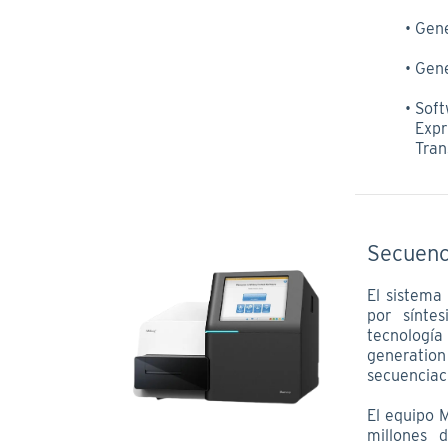
Gene
Gen
Sof
Exp
Tran
Secuenc
El sistema
por síntes
tecnologí
generation
secuenciaci
El equipo 
millones 