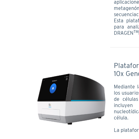
aplicacion
metagenóm
secuenciac
Esta plata
para anali
TM
DRAGEN
Platafo
10x Gen
Mediante l
los usuari
de célula
incluyen
nucleotídi
célula.
La platafo