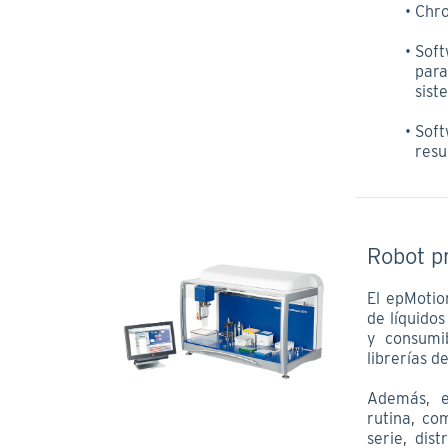
Chr
Soft
para
sist
Sof
resu
Robot p
El epMotio
de líquidos
y consumib
librerías d
Además, e
rutina, co
serie, dis