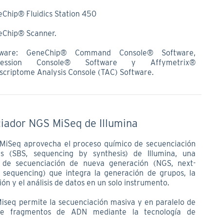
Chip® Fluidics Station 450
eChip® Scanner.
tware: GeneChip® Command Console® Software,
ression Console® Software y Affymetrix®
scriptome Analysis Console (TAC) Software.
iador NGS MiSeq de Illumina
 MiSeq aprovecha el proceso químico de secuenciación
is (SBS, sequencing by synthesis) de Illumina, una
a de secuenciación de nueva generación (NGS, next-
 sequencing) que integra la generación de grupos, la
ón y el análisis de datos en un solo instrumento.
Miseq permite la secuenciación masiva y en paralelo de
de fragmentos de ADN mediante la tecnología de