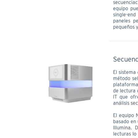
secuenciac
equipo pue
single-en
paneles p
pequeños y
Secuenc
El sistema
método sel
plataforma
de lectura 
IT que ofr
análisis se
El equipo 
basado en 
Illumina.
lecturas lo