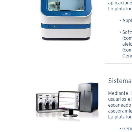
aplicacione
La platafo
Appl
Sof
(com
ale
(com
Gene
Sistema
Mediante l
usuarios e
escaneado
asesoramie
La platafo
Gene