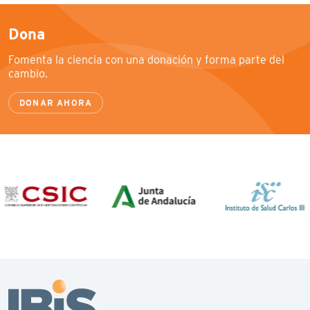
Dona
Fomenta la ciencia con una donación y forma parte del
cambio.
DONAR AHORA