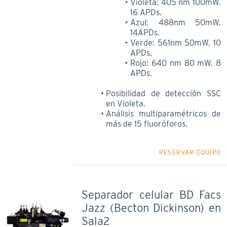
Violeta: 405 nm 100mW.
16 APDs.
Azul: 488nm 50mW.
14APDs.
Verde: 561nm 50mW. 10
APDs.
Rojo: 640 nm 80 mW. 8
APDs.
Posibilidad de detección SSC
en Violeta.
Análisis multiparamétricos de
más de 15 fluoróforos.
RESERVAR EQUIPO
Separador celular BD Facs
Jazz (Becton Dickinson) en
Sala2