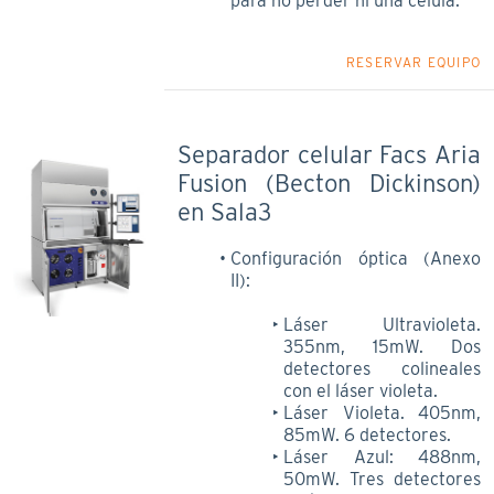
para no perder ni una célula.
RESERVAR EQUIPO
Separador celular Facs Aria
Fusion (Becton Dickinson)
en Sala3
Configuración óptica (Anexo
II):
Láser Ultravioleta.
355nm, 15mW. Dos
detectores colineales
con el láser violeta.
Láser Violeta. 405nm,
85mW. 6 detectores.
Láser Azul: 488nm,
50mW. Tres detectores