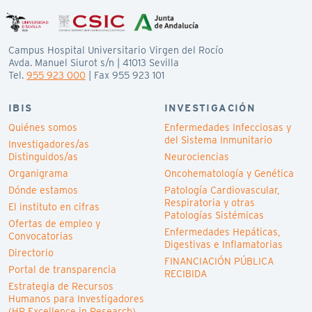
Campus Hospital Universitario Virgen del Rocío
Avda. Manuel Siurot s/n | 41013 Sevilla
Tel.
955 923 000
| Fax 955 923 101
IBIS
INVESTIGACIÓN
Quiénes somos
Enfermedades Infecciosas y
del Sistema Inmunitario
Investigadores/as
Distinguidos/as
Neurociencias
Organigrama
Oncohematología y Genética
Dónde estamos
Patología Cardiovascular,
Respiratoria y otras
El instituto en cifras
Patologías Sistémicas
Ofertas de empleo y
Enfermedades Hepáticas,
Convocatorias
Digestivas e Inflamatorias
Directorio
FINANCIACIÓN PÚBLICA
Portal de transparencia
RECIBIDA
Estrategia de Recursos
Humanos para Investigadores
(HR Excellence in Research)