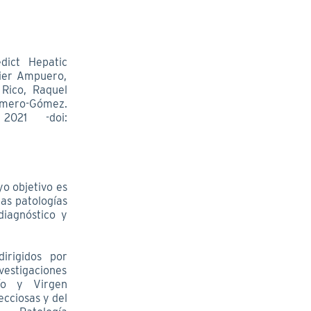
dict Hepatic
vier Ampuero,
Rico, Raquel
omero-Gómez.
2021 -doi:
yo objetivo es
as patologías
diagnóstico y
irigidos por
vestigaciones
cío y Virgen
cciosas y del