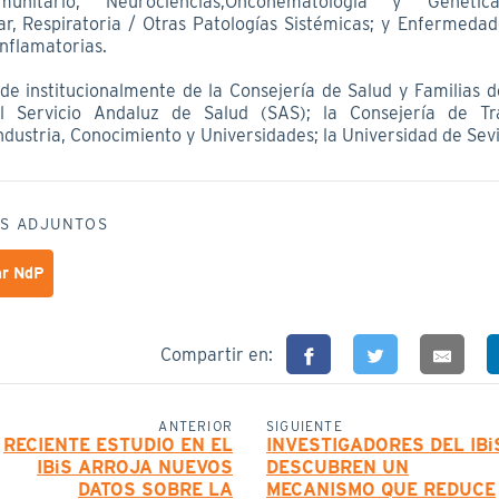
munitario, Neurociencias,Oncohematología y Genética
ar, Respiratoria / Otras Patologías Sistémicas; y Enfermedad
Inflamatorias.
nde institucionalmente de la Consejería de Salud y Familias d
el Servicio Andaluz de Salud (SAS); la Consejería de Tr
dustria, Conocimiento y Universidades; la Universidad de Sevil
S ADJUNTOS
ar NdP
Compartir en:
ANTERIOR
SIGUIENTE
RECIENTE ESTUDIO EN EL
INVESTIGADORES DEL IBi
IBiS ARROJA NUEVOS
DESCUBREN UN
DATOS SOBRE LA
MECANISMO QUE REDUCE