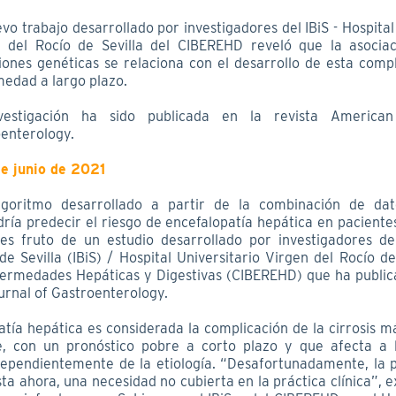
vo trabajo desarrollado por investigadores del IBiS - Hospital
 del Rocío de Sevilla del CIBEREHD reveló que la asocia
ones genéticas se relaciona con el desarrollo de esta compl
edad a largo plazo.
vestigación ha sido publicada en la revista America
enterology.
de junio de 2021
goritmo desarrollado a partir de la combinación de dato
ría predecir el riesgo de encefalopatía hepática en pacientes
 es fruto de un estudio desarrollado por investigadores del
e Sevilla (IBiS) / Hospital Universitario Virgen del Rocío de
ermedades Hepáticas y Digestivas (CIBEREHD) que ha publica
rnal of Gastroenterology.
atía hepática es considerada la complicación de la cirrosis m
e, con un pronóstico pobre a corto plazo y que afecta a 
ndependientemente de la etiología. “Desafortunadamente, la p
sta ahora, una necesidad no cubierta en la práctica clínica”, 