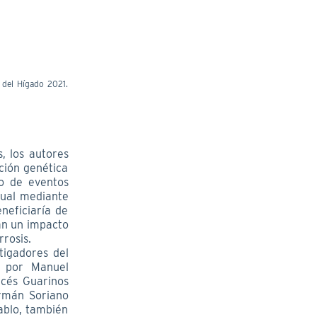
 del Hígado 2021.
, los autores
ción genética
no de eventos
dual mediante
neficiaría de
ran un impacto
rrosis.
tigadores del
o por Manuel
cés Guarinos
ermán Soriano
Pablo, también