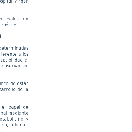
spital Virgen
en evaluar un
hepática.
d
 determinadas
ferente a los
ptibilidad al
e observan en
cinco de estas
arrollo de la
 el papel de
tinal mediante
metabolismo y
ando, además,
.