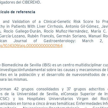
igadores del CIBEREHD.
tículo de referencia
 and Validation of a Clinical-Genetic Risk Score to Pre
hy in Patients With Liver Cirrhosis. Antonio Gil-Gómez, Ja
s, Rocío Gallego-Durán, Rocío Muñoz-Hernández, María C. 
l García-Lozano, Rubén Francés, Germán Soriano, Manuel R
can Journal of Gastroenterology: March 2, 
org/10.14309/ajg.0000000000001164
de Biomedicina de Sevilla (IBiS) es un centro multidisciplinar cu
o investigaciónfundamental sobre las causas y mecanismos de l
tes en la población y el desarrollo de nuevosmétodos de 
para las mismas.
forman 42 grupos consolidados y 37 grupos adscritos d
es de la Universidad de Sevilla, elConsejo Superior de In
 (CSIC) y los Hospitales Universitarios Virgen del Ro
nizados en torno a cinco áreas temáticas: Enfermedades Infe