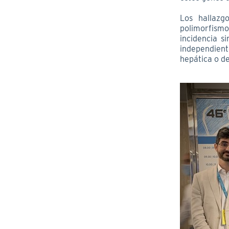
Los hallazg
polimorfismo
incidencia s
independien
hepática o de