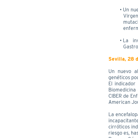
Un nue
Virgen
mutaci
enferm
La in
Gastro
Sevilla, 28 
Un nuevo al
genéticos pod
El indicador
Biomedicina d
CIBER de Enf
American Jou
La encefalop
incapacitant
cirróticos i
riesgo es, ha