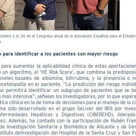
omero y A. Gil en el Congreso anual de la Asociación Española para el Estudio
D
 para identificar a los pacientes con mayor riesgo
 para aumentar la aplicabilidad clínica de estas aportaciones
n un algoritmo, el ‘HE Risk Score’, que combina la predisposi
niveles basales de albúmina, bilirrubina, y la presencia o 
ncefalopatía en el paciente. “La predicción del riesgo indivi
mo permitirá identificar un subgrupo de pacientes que se be
a más intensiva”, señalan los investigadores, por lo que espe
tica clínica en la de toma de decisiones para el manejo de la ci
 ha sido desarrollado en el grupo SeLiver del IBiS por inves
fermedades Hepáticas y Digestivas (CIBEREHD), liderad
z. Además, ha contado con la participación de Rubén Fran
o de Investigación Sanitaria y Biomédica de Alicante y de G
stituto deInvestigación del Hospital de la Santa Cruz y San 