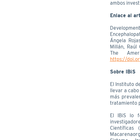
ambos invest
Enlace al ar
Development
Encephalopat
Ángela Roja
Millán, Raú
The Ameri
https://doi.
Sobre IBiS
El Instituto 
llevar a cab
más prevalen
tratamiento 
El IBiS lo 
investigador
Científicas
Macarenaorga