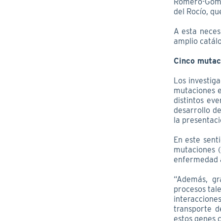
Romero-Gómez
del Rocío, qu
A esta neces
amplio catálo
Cinco mutac
Los investig
mutaciones e
distintos ev
desarrollo d
la presentaci
En este senti
mutaciones (
enfermedad a
“Además, gr
procesos tale
interaccione
transporte d
estos genes c