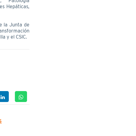
, Patología
es Hepáticas,
e la Junta de
ansformación
la y el CSIC.
S