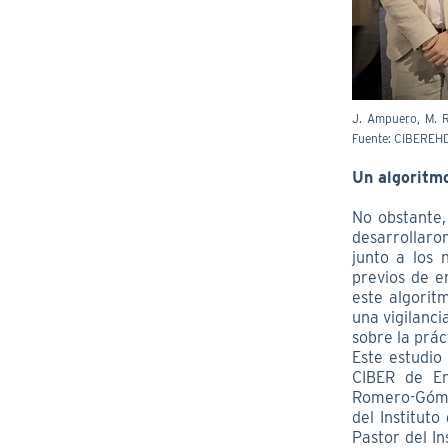
J. Ampuero, M. R
Fuente: CIBEREH
Un algoritmo
No obstante,
desarrollaro
junto a los 
previos de e
este algorit
una vigilanci
sobre la prác
Este estudio
CIBER de En
Romero-Góme
del Institut
Pastor del In