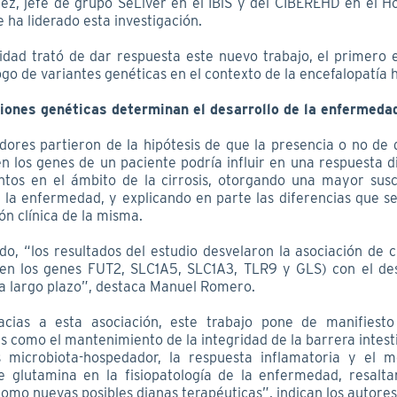
, jefe de grupo SeLiver en el IBiS y del CIBEREHD en el Ho
e ha liderado esta investigación.
idad trató de dar respuesta este nuevo trabajo, el primero 
go de variantes genéticas en el contexto de la encefalopatía 
iones genéticas determinan el desarrollo de la enfermeda
adores partieron de la hipótesis de que la presencia o no de
n los genes de un paciente podría influir en una respuesta di
entos en el ámbito de la cirrosis, otorgando una mayor susce
e la enfermedad, y explicando en parte las diferencias que s
ón clínica de la misma.
do, “los resultados del estudio desvelaron la asociación de 
en los genes FUT2, SLC1A5, SLC1A3, TLR9 y GLS) con el des
 largo plazo”, destaca Manuel Romero.
acias a esta asociación, este trabajo pone de manifiesto
s como el mantenimiento de la integridad de la barrera intes
s microbiota-hospedador, la respuesta inflamatoria y el 
e glutamina en la fisiopatología de la enfermedad, resalt
omo nuevas posibles dianas terapéuticas”, indican los autores