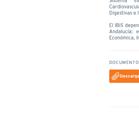
Sistema In
Cardiovascul
Digestivas e 
El IBiS depe
Andalucía; 
Económica, In
DOCUMENTO
Descarg