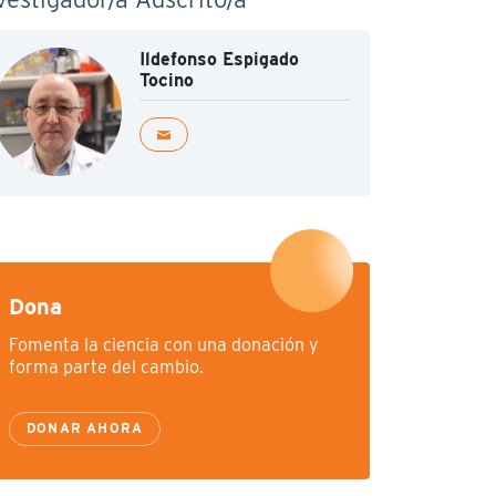
Ildefonso Espigado
Tocino
Dona
Fomenta la ciencia con una donación y
forma parte del cambio.
DONAR AHORA