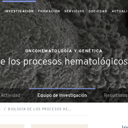
S
INVESTIGACIÓN
FORMACIÓN
SERVICIOS
SOCIEDAD
ACTUAL
ONCOHEMATOLOGÍA Y GENÉTICA
de los procesos hematológico
Actividad
Equipo de investigación
Resultados
.
BIOLOGÍA DE LOS PROCESOS HE...
In