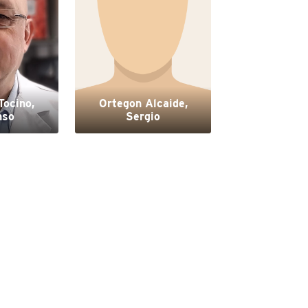
Tocino,
Ortegon Alcaide,
nso
Sergio