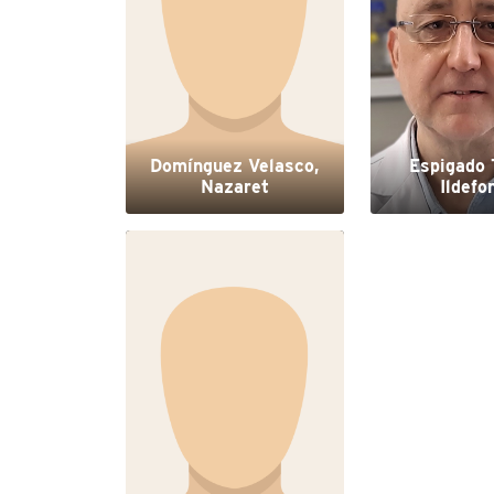
Domínguez Velasco,
Espigado 
Nazaret
Ildefo