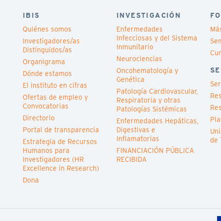
IBIS
INVESTIGACIÓN
FO
Quiénes somos
Enfermedades
Má
Infecciosas y del Sistema
Investigadores/as
Sem
Inmunitario
Distinguidos/as
Cu
Neurociencias
Organigrama
SE
Oncohematología y
Dónde estamos
Genética
Ser
El instituto en cifras
Patología Cardiovascular,
Res
Ofertas de empleo y
Respiratoria y otras
Convocatorias
Res
Patologías Sistémicas
Directorio
Pla
Enfermedades Hepáticas,
Portal de transparencia
Digestivas e
Uni
Inflamatorias
de 
Estrategia de Recursos
Humanos para
FINANCIACIÓN PÚBLICA
Investigadores (HR
RECIBIDA
Excellence in Research)
Dona