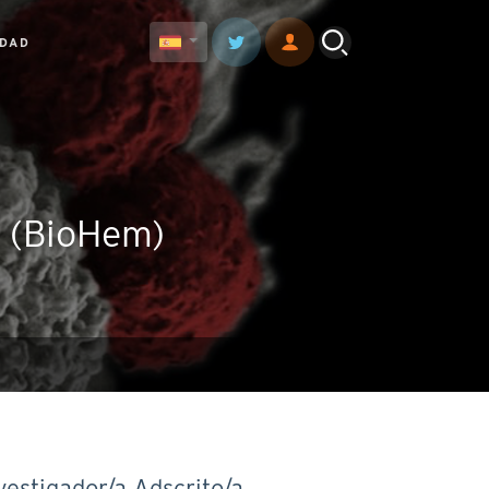
IDAD
s (BioHem)
vestigador/a Adscrito/a