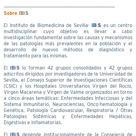
-------------------------------------------------------------------------
Sobre
IB
i
S
El Instituto de Biomedicina de Sevilla-
IB
i
S
es un centro
multidisciplinar cuyo objetivo es llevar a cabo
investigación fundamental sobre las causas y mecanismos
de las patologías más prevalentes en la población y el
desarrollo de nuevos métodos de diagnóstico y
tratamiento para las mismas.
El
IB
i
S
lo forman 42 grupos consolidados y 42 grupos
adscritos dirigidos por investigadores de la Universidad de
Sevilla, el Consejo Superior de Investigaciones Científicas
(CSIC) y los Hospitales Universitarios Virgen del Rocío,
Virgen Macarena y Virgen de Valme organizados en torno
a cinco áreas temáticas: Enfermedades Infecciosas y del
Sistema Inmunitario, Neurociencias, Onco-hematología y
Genética, Patología Cardiovascular, Respiratoria / Otras
Patologías Sistémicas y Enfermedades Hepáticas,
Digestivas e Inflamatorias.
El
IB
i
S
depende institucionalmente de la Consejería de