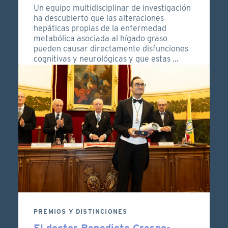
Un equipo multidisciplinar de investigación
ha descubierto que las alteraciones
hepáticas propias de la enfermedad
metabólica asociada al hígado graso
pueden causar directamente disfunciones
cognitivas y neurológicas y que estas …
28 DE OCTUBRE DE 2025
LEER MÁS
PREMIOS Y DISTINCIONES
El doctor Benedicto Crespo-