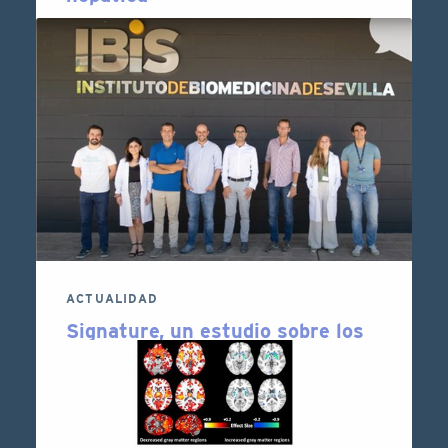
• Uno de cada cinco pacientes (21,9%)
desarrollaron hígado graso en los 3
primeros años desde el debut de su primer
episodio psicótico, según un estudio en el
que participa …
6 DE SEPTIEMBRE DE 2022
LEER MÁS
ACTUALIDAD
Signature, un estudio sobre los
efectos del Covid-19 en
embarazadas y recién nacidos
Durante el desarrollo dle proyecto, se
estudiará el riesgo de alteraciones del
neurodesarrollo en recién nacidos de