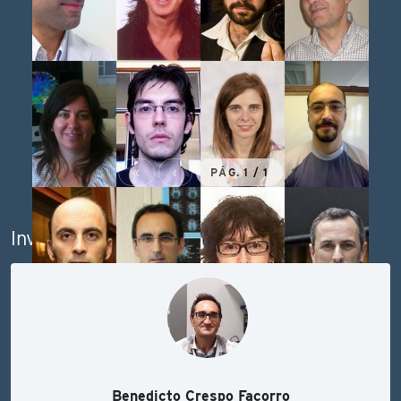
«
‹
PÁG. 1 / 1
Investigador/a Responsable
ACTUALIDAD
AVANZAN EN EL
CONOCIMIENTO DE LA
Benedicto Crespo Facorro