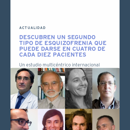
madres que durante el e...
6 DE SEPTIEMBRE DE 2021
LEER MÁS
ACTUALIDAD
DESCUBREN UN SEGUNDO
TIPO DE ESQUIZOFRENIA QUE
PUEDE DARSE EN CUATRO DE
CADA DIEZ PACIENTES
Un estudio multicéntrico internacional
señala que, en el 30% de los casos, los
pacientes no presentan los cambios en la
anatomía del cere...
20 DE MAYO DE 2020
LEER MÁS