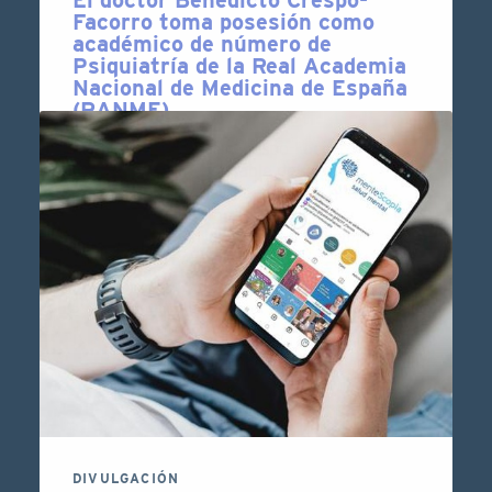
Facorro toma posesión como
académico de número de
Psiquiatría de la Real Academia
Nacional de Medicina de España
(RANME)
El doctor Benedicto Crespo-Facorro,
investigador responsable del grupo
Psiquiatría Traslacional del IBiS, nuevo
académico de número de Psiquiatría de la
Real Academia Nacional de Medicina de
España (RANME), tomó ayer …
2 DE OCTUBRE DE 2025
LEER MÁS
DIVULGACIÓN