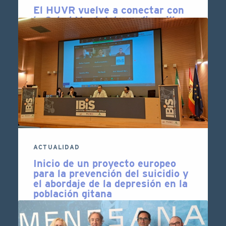
El HUVR vuelve a conectar con
la Salud Mental de medio millar
de jóvenes de ciclos formativos,
ESO y Bachiller
Tercera edición consecutiva del evento de
divulgación en la Facultad de Medicina,
enmarcado dentro de MenteScopia, una
plataforma transmedia de divulgación a
través de redes sociales, podcasts, eventos
y un …
14 DE NOVIEMBRE DE 2024
LEER MÁS
ACTUALIDAD
Inicio de un proyecto europeo
para la prevención del suicidio y
el abordaje de la depresión en la
población gitana
El proyecto Europeo “Modular Mental
Health Toolbox” (MentBox) que comenzó