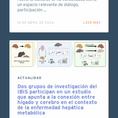
un espacio relevante de diálogo,
participación …
16 DE ABRIL DE 2026
LEER MÁS
ACTUALIDAD
Dos grupos de investigación del
IBiS participan en un estudio
que apunta a la conexión entre
hígado y cerebro en el contexto
de la enfermedad hepática
metabólica