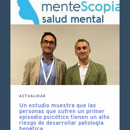
DIVULGACIÓN
Mentescopia
La promoción de la salud mental mejora la
calidad de vida de las personas
1 DE ENERO DE 2023
LEER MÁS
ACTUALIDAD
Un estudio muestra que las
personas que sufren un primer
episodio psicótico tienen un alto
riesgo de desarrollar patología
hepática