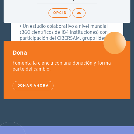
ARQUITECTURA GENÉTICA DE
LA CORTEZA CEREBRAL
ORCID
HUMANA
• Un estudio colaborativo a nivel mundial
(360 científicos de 184 instituciones) con
participación del CIBERSAM, grupo liderado
por Benedict...
Dona
25 DE MARZO DE 2020
LEER MÁS
Fomenta la ciencia con una donación y forma
parte del cambio.
DONAR AHORA