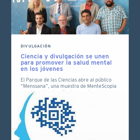
oficialmente el 1 de septiembre de 2024, se
inaugura con el “kick-off meeting” que se
celebra en el Instituto de …
17 DE SEPTIEMBRE DE 2024
LEER MÁS
DIVULGACIÓN
Ciencia y divulgación se unen
para promover la salud mental
en los jóvenes
El Parque de las Ciencias abre al público
“Menssana”, una muestra de MenteScopia
que aborda, a través de espacios
inmersivos, la prevención, el tratamiento y
el diagnóstico de las enfermedades …
11 DE JULIO DE 2023
LEER MÁS