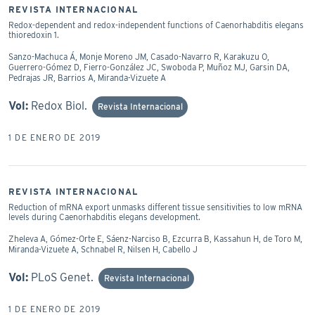
REVISTA INTERNACIONAL
Redox-dependent and redox-independent functions of Caenorhabditis elegans
thioredoxin 1.
Sanzo-Machuca Á, Monje Moreno JM, Casado-Navarro R, Karakuzu O,
Guerrero-Gómez D, Fierro-González JC, Swoboda P, Muñoz MJ, Garsin DA,
Pedrajas JR, Barrios A, Miranda-Vizuete A
Vol:
Redox Biol.
Revista Internacional
1 DE ENERO DE 2019
REVISTA INTERNACIONAL
Reduction of mRNA export unmasks different tissue sensitivities to low mRNA
levels during Caenorhabditis elegans development.
Zheleva A, Gómez-Orte E, Sáenz-Narciso B, Ezcurra B, Kassahun H, de Toro M,
Miranda-Vizuete A, Schnabel R, Nilsen H, Cabello J
Vol:
PLoS Genet.
Revista Internacional
1 DE ENERO DE 2019