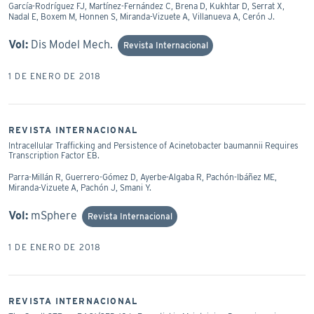
García-Rodríguez FJ, Martínez-Fernández C, Brena D, Kukhtar D, Serrat X,
Nadal E, Boxem M, Honnen S, Miranda-Vizuete A, Villanueva A, Cerón J.
Vol:
Dis Model Mech.
Revista Internacional
1 DE ENERO DE 2018
REVISTA INTERNACIONAL
Intracellular Trafficking and Persistence of Acinetobacter baumannii Requires
Transcription Factor EB.
Parra-Millán R, Guerrero-Gómez D, Ayerbe-Algaba R, Pachón-Ibáñez ME,
Miranda-Vizuete A, Pachón J, Smani Y.
Vol:
mSphere
Revista Internacional
1 DE ENERO DE 2018
REVISTA INTERNACIONAL