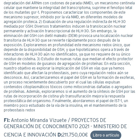
degradación del ARNm con codones de parada (NMD), un mecanismo centinela
celular que mantiene la integridad del transcriptoma, suprime el fenotipo letal
de los mutantes gsr-1. Proponemos caracterizar los componentes de este
mecanismo supresor, inhibido por la vía NMD, en diferentes modelos de
agregación proteica. 2) Evaluación de una regulación indirecta de HLH-30
mediada por GSH: Diversos tratamientos inducen la translocación nuclear
permanente y activación transcripcional de HLH-30. Sin embargo, la
eliminación del GSH con dietil maleato (DEM) provoca una localización nuclear
transitoria de HLH-30 que se revierte rápidamente poco después de la
exposición. Exploraremos en profundidad este mecanismo redox único, que
depende de la disponibilidad de GSH, y que hipotetizamos opera a través de
interactores de HLH-30 aún no identificados, ya que no requiere de su único
residuo de cisteína. 3) Estudio de nuevas rutas que median el efecto protector
de GSH en modelos de gusanos de agregación de proteínas: En esta sección,
nuestro objetivo es explorar la implicación del GSH en vías que ya hemos
identificado que afectan la proteostasis, pero cuya regulación redox aún se
desconoce. Así, caracterizaremos el papel del GSH en la formación de exoferas,
un proceso recientemente descubierto por el cual las células expulsan
contenidos citoplasmáticos tóxicos como mitocondrias dañadas o agregados
de proteínas. Además, exploraremos si el aumento de la síntesis de GSH por las
rutas de incorporación de cistina y/o transulfuración mejora la respuesta
proteostática del organismo. Finalmente, abordaremos el papel de IST-1, un
miembro poco estudiado de la vía de la insulina, en el mantenimiento de la
proteostasis redox
FI:
Antonio Miranda Vizuete / PROYECTOS DE
GENERACIÓN DE CONOCIMIENTO 2021 - MINISTERIO DE
CIENCIA E INNOVACIÓN
D:
211.750,00€
Libro o artículo