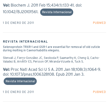
Vol:
Biochem J. 2011 Feb 15;434(1):133-41. doi:
10.1042/BJ20101561.
Revista Internacional
1 DE ENERO DE 2011
PUBMED
REVISTA INTERNACIONAL
Selenoprotein TRXR-1 and GSR-1 are essential for removal of old cuticle
during molting in Caenorhabditis elegans.
Stenvall J, Fierro-González JC, Swoboda P, Saamarthy K, Cheng Q, Cacho-
Valadez B, ArnÃ©r ES, Persson OP, Miranda-Vizuete A, Tuck S.
Vol:
Proc Natl Acad Sci U S A. 2011 Jan 18;108(3):1064-9.
doi: 10.1073/pnas.1006328108. Epub 2011 Jan 3.
Revista Internacional
1 DE ENERO DE 2011
PUBMED