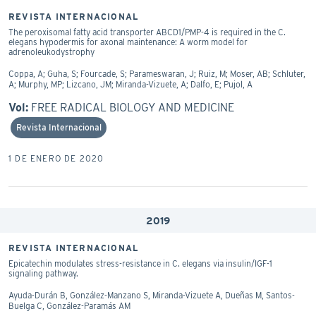
REVISTA INTERNACIONAL
The peroxisomal fatty acid transporter ABCD1/PMP-4 is required in the C.
elegans hypodermis for axonal maintenance: A worm model for
adrenoleukodystrophy
Coppa, A; Guha, S; Fourcade, S; Parameswaran, J; Ruiz, M; Moser, AB; Schluter,
A; Murphy, MP; Lizcano, JM; Miranda-Vizuete, A; Dalfo, E; Pujol, A
Vol:
FREE RADICAL BIOLOGY AND MEDICINE
Revista Internacional
1 DE ENERO DE 2020
2019
REVISTA INTERNACIONAL
Epicatechin modulates stress-resistance in C. elegans via insulin/IGF-1
signaling pathway.
Ayuda-Durán B, González-Manzano S, Miranda-Vizuete A, Dueñas M, Santos-
Buelga C, González-Paramás AM