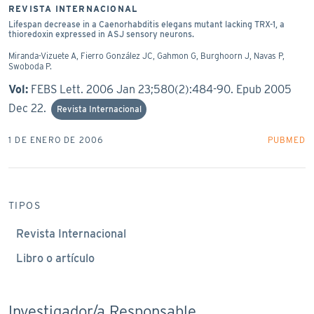
REVISTA INTERNACIONAL
Lifespan decrease in a Caenorhabditis elegans mutant lacking TRX-1, a
thioredoxin expressed in ASJ sensory neurons.
Miranda-Vizuete A, Fierro González JC, Gahmon G, Burghoorn J, Navas P,
Swoboda P.
Vol:
FEBS Lett. 2006 Jan 23;580(2):484-90. Epub 2005
Dec 22.
Revista Internacional
1 DE ENERO DE 2006
PUBMED
TIPOS
Revista Internacional
Libro o artículo
Investigador/a Responsable