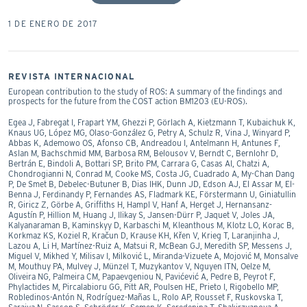
1 DE ENERO DE 2017
REVISTA INTERNACIONAL
European contribution to the study of ROS: A summary of the findings and
prospects for the future from the COST action BM1203 (EU-ROS).
Egea J, Fabregat I, Frapart YM, Ghezzi P, Görlach A, Kietzmann T, Kubaichuk K,
Knaus UG, López MG, Olaso-González G, Petry A, Schulz R, Vina J, Winyard P,
Abbas K, Ademowo OS, Afonso CB, Andreadou I, Antelmann H, Antunes F,
Aslan M, Bachschmid MM, Barbosa RM, Belousov V, Berndt C, Bernlohr D,
Bertrán E, Bindoli A, Bottari SP, Brito PM, Carrara G, Casas AI, Chatzi A,
Chondrogianni N, Conrad M, Cooke MS, Costa JG, Cuadrado A, My-Chan Dang
P, De Smet B, Debelec-Butuner B, Dias IHK, Dunn JD, Edson AJ, El Assar M, El-
Benna J, Ferdinandy P, Fernandes AS, Fladmark KE, Förstermann U, Giniatullin
R, Giricz Z, Görbe A, Griffiths H, Hampl V, Hanf A, Herget J, Hernansanz-
Agustín P, Hillion M, Huang J, Ilikay S, Jansen-Dürr P, Jaquet V, Joles JA,
Kalyanaraman B, Kaminskyy D, Karbaschi M, Kleanthous M, Klotz LO, Korac B,
Korkmaz KS, Koziel R, Kračun D, Krause KH, Křen V, Krieg T, Laranjinha J,
Lazou A, Li H, Martínez-Ruiz A, Matsui R, McBean GJ, Meredith SP, Messens J,
Miguel V, Mikhed Y, Milisav I, Milković L, Miranda-Vizuete A, Mojović M, Monsalve
M, Mouthuy PA, Mulvey J, Münzel T, Muzykantov V, Nguyen ITN, Oelze M,
Oliveira NG, Palmeira CM, Papaevgeniou N, Pavićević A, Pedre B, Peyrot F,
Phylactides M, Pircalabioru GG, Pitt AR, Poulsen HE, Prieto I, Rigobello MP,
Robledinos-Antón N, Rodríguez-Mañas L, Rolo AP, Rousset F, Ruskovska T,