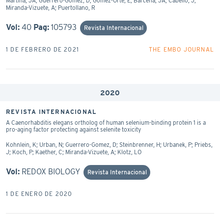
Martina, JA; Guerrero-Gomez, D; Gomez-Orte, E; Barcena, JA; Cabello, J;
Miranda-Vizuete, A; Puertollano, R
Vol:
40
Pag:
105793
Revista Internacional
1 DE FEBRERO DE 2021
THE EMBO JOURNAL
2020
REVISTA INTERNACIONAL
A Caenorhabditis elegans ortholog of human selenium-binding protein 1 is a
pro-aging factor protecting against selenite toxicity
Kohnlein, K; Urban, N; Guerrero-Gomez, D; Steinbrenner, H; Urbanek, P; Priebs,
J; Koch, P; Kaether, C; Miranda-Vizuete, A; Klotz, LO
Vol:
REDOX BIOLOGY
Revista Internacional
1 DE ENERO DE 2020