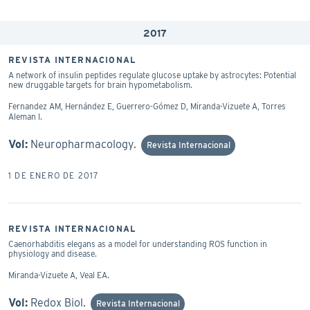
2017
REVISTA INTERNACIONAL
A network of insulin peptides regulate glucose uptake by astrocytes: Potential
new druggable targets for brain hypometabolism.
Fernandez AM, Hernández E, Guerrero-Gómez D, Miranda-Vizuete A, Torres
Aleman I.
Vol:
Neuropharmacology.
Revista Internacional
1 DE ENERO DE 2017
REVISTA INTERNACIONAL
Caenorhabditis elegans as a model for understanding ROS function in
physiology and disease.
Miranda-Vizuete A, Veal EA.
Vol:
Redox Biol.
Revista Internacional