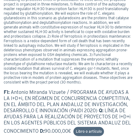
project is organized in three milestones. 1) Redox control of the autophagy
master regulator HLH-30 transcription factor: HLH-30 is post-translationally
regulated by glutathionylation. We will explore the role of C. elegans
glutaredoxins in this scenario as glutaredoxins are the proteins that catalyse
glutathionylation and deglutathionylation reactions. In addition, we will
generate animals with constitutive expression of nuclear HLH-30 to determine
whether sustained HLH-30 activity is beneficial to cope with oxidative burden
and proteostasis collapse. 2) Role of ferroptosis in proteostasis maintenance:
Ferroptosis is a redox-dependent form of cell death that has been recently
linked to autophagy induction. We will study if ferroptosis is implicated in the
deleterious phenotypes observed in animals expressing aggregation prone-
proteins when exposed to GSH depleting chemicals. 3) Functional
characterization of a mutation that suppresses the embryonic lethality
phenotype of glutathione reductase mutants: We aim to characterize a recently
isolated mutation that allows survival of C. elegans gsr-1 mutants. Next, once
the locus bearing the mutation is revealed, we will evaluate whether it plays a
protective role in models of protein aggregation diseases. These objectives are
consistent with the project period (30 months).
FI:
Antonio Miranda Vizuete / PROGRAMA DE AYUDAS A
LA I+D+i, EN RÉGIMEN DE CONCURRENCIA COMPETITIVA,
EN EL ÁMBITO DEL PLAN ANDALUZ DE INVESTIGACIÓN,
DESARROLLO E INNOVACIÓN (PAIDI 2020)
Q:
LÍNEA DE
AYUDAS PARA LA REALIZACIÓN DE PROYECTOS DE I+D+i
EN LOS AGENTES PÚBLICOS DEL SISTEMA ANDALUZ DEL
CONOCIMIENTO
D:
90.000,00€
Libro o artículo