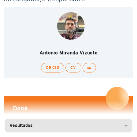
Antonio Miranda Vizuete
ORCID
CV
Dona
Fomenta la ciencia con una donación y forma
parte del cambio.