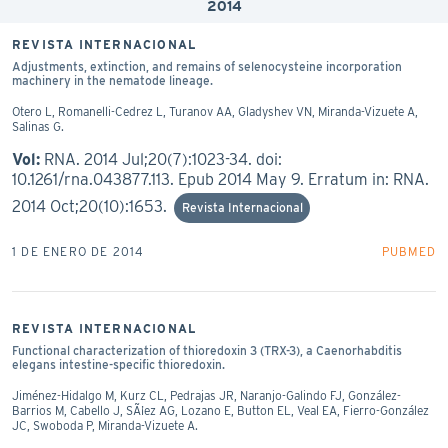
2014
REVISTA INTERNACIONAL
Adjustments, extinction, and remains of selenocysteine incorporation
machinery in the nematode lineage.
Otero L, Romanelli-Cedrez L, Turanov AA, Gladyshev VN, Miranda-Vizuete A,
Salinas G.
Vol:
RNA. 2014 Jul;20(7):1023-34. doi:
10.1261/rna.043877.113. Epub 2014 May 9. Erratum in: RNA.
2014 Oct;20(10):1653.
Revista Internacional
1 DE ENERO DE 2014
PUBMED
REVISTA INTERNACIONAL
Functional characterization of thioredoxin 3 (TRX-3), a Caenorhabditis
elegans intestine-specific thioredoxin.
Jiménez-Hidalgo M, Kurz CL, Pedrajas JR, Naranjo-Galindo FJ, González-
Barrios M, Cabello J, SÃ¡ez AG, Lozano E, Button EL, Veal EA, Fierro-González
JC, Swoboda P, Miranda-Vizuete A.