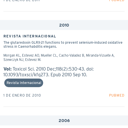
2010
REVISTA INTERNACIONAL
The glutaredoxin GLRX-21 functions to prevent selenium-induced oxidative
stress in Caenorhabditis elegans.
Morgan KL, Estevez AO, Mueller CL, Cacho-Valadez B, Miranda-Vizuete A,
Szewczyk NJ, Estevez M.
Vol:
Toxicol Sci. 2010 Dec;118(2):530-43. doi:
10.1093/toxsci/kfq273. Epub 2010 Sep 10.
Revista Internacional
1 DE ENERO DE 2010
PUBMED
2006