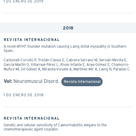
1 DE ENERO DE 2019
2018
REVISTA INTERNACIONAL
A novel MYH7 founder mutation causing Laing distal myopathy in Southern
Spain.
Carbonell-Corvillo P, Tristán-Clavijo E, Cabrera-Serrano M, Servián-Morilla E,
García-Martín G, Villarreal-Pérez L, Rivas-Infante E, Area-Gómez E, Chamorro-
Muñoz MI, Gil-Gálvez A, Miranda-Vizuete A, Martínez-Mir A, Laing N, Paradas C.
Vol:
Neuromuscul Disord.
Revista Internacional
1 DE ENERO DE 2018
REVISTA INTERNACIONAL
Genetic and cellular sensitivity of Caenorhabditis elegans to the
chemotherapeutic agent cisplatin.