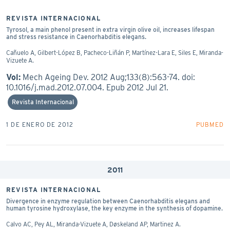
REVISTA INTERNACIONAL
Tyrosol, a main phenol present in extra virgin olive oil, increases lifespan
and stress resistance in Caenorhabditis elegans.
Cañuelo A, Gilbert-López B, Pacheco-Liñán P, Martí­nez-Lara E, Siles E, Miranda-
Vizuete A.
Vol:
Mech Ageing Dev. 2012 Aug;133(8):563-74. doi:
10.1016/j.mad.2012.07.004. Epub 2012 Jul 21.
Revista Internacional
1 DE ENERO DE 2012
PUBMED
2011
REVISTA INTERNACIONAL
Divergence in enzyme regulation between Caenorhabditis elegans and
human tyrosine hydroxylase, the key enzyme in the synthesis of dopamine.
Calvo AC, Pey AL, Miranda-Vizuete A, Døskeland AP, Martinez A.