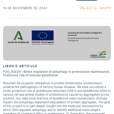
16 DE NOVIEMBRE DE 2022
ENLACE AL GRUPO
LIBRO O ARTÍCULO
P20_00229 - Redox regulation of autophagy in proteostasis maintenance.
Protective role of reduced glutathione
Resumen del proyecto: Imbalances in protein homeostasis (proteostasis)
underlie the pathogenesis of various human diseases. We have uncovered a
novel, protective role of glutathione reductase (GSR-1) and glutathione (GSH) in
various cell and animal models of proteotoxicity caused by aggregation-prone
proteins. Our data show that loss of glutathione redox homeostasis strongly
impairs the autophagy-dependent degradation of protein aggregates. The goal
of this project is to gain deeper insight into the molecular mechanisms by
which GSH regulates autophagy and to identify additional redox players
mediating its protective effect in proteostasis. To these aims, the proposed