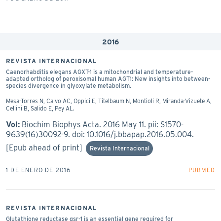
2016
REVISTA INTERNACIONAL
Caenorhabditis elegans AGXT-1 is a mitochondrial and temperature-
adapted ortholog of peroxisomal human AGT1: New insights into between-
species divergence in glyoxylate metabolism.
Mesa-Torres N, Calvo AC, Oppici E, Titelbaum N, Montioli R, Miranda-Vizuete A,
Cellini B, Salido E, Pey AL.
Vol:
Biochim Biophys Acta. 2016 May 11. pii: S1570-
9639(16)30092-9. doi: 10.1016/j.bbapap.2016.05.004.
[Epub ahead of print]
Revista Internacional
1 DE ENERO DE 2016
PUBMED
REVISTA INTERNACIONAL
Glutathione reductase gsr-1 is an essential gene required for