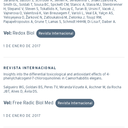
Saraiva N, Sasson S, Schröder K, Semen K, Seredenina T, Shakirzyanova A,
Smith GL, Soldati T, Sousa BC, Spickett CM, Stancic A, Stasia MJ, Steinbrenner
H, Stepanić V, Steven S, Tokatlidis K, Tuncay E, Turan B, Ursini F, Vacek J,
Vajnerova O, Valentová K, Van Breusegem F, Varisli L, Veal EA, Yalçın AS,
Yelisyeyeva O, Žarković N, Zatloukalová M, Zielonka J, Touyz RM,
Papapetropoulos A, Grune T, Lamas S, Schmidt HHHW, Di Lisa F, Daiber A.
Vol:
Redox Biol
Revista Internacional
1 DE ENERO DE 2017
REVISTA INTERNACIONAL
Insights into the differential toxicological and antioxidant effects of 4-
phenylchalcogenil-7-chloroquinolines in Caenorhabditis elegans.
Salgueiro WG, Goldani BS, Peres TV, Miranda-Vizuete A, Aschner M, da Rocha
JBT, Alves D, Ávila DS.
Vol:
Free Radic Biol Med
Revista Internacional
1 DE ENERO DE 2017