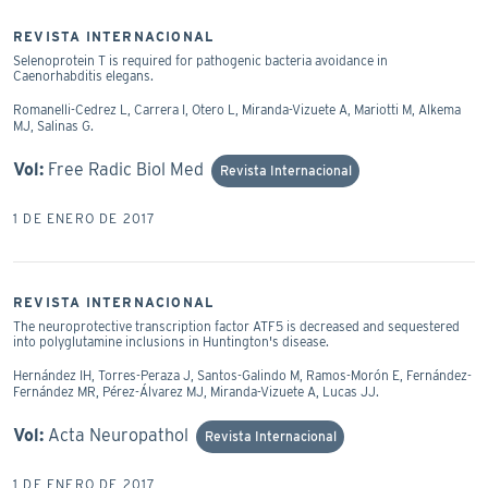
REVISTA INTERNACIONAL
Selenoprotein T is required for pathogenic bacteria avoidance in
Caenorhabditis elegans.
Romanelli-Cedrez L, Carrera I, Otero L, Miranda-Vizuete A, Mariotti M, Alkema
MJ, Salinas G.
Vol:
Free Radic Biol Med
Revista Internacional
1 DE ENERO DE 2017
REVISTA INTERNACIONAL
The neuroprotective transcription factor ATF5 is decreased and sequestered
into polyglutamine inclusions in Huntington's disease.
Hernández IH, Torres-Peraza J, Santos-Galindo M, Ramos-Morón E, Fernández-
Fernández MR, Pérez-Álvarez MJ, Miranda-Vizuete A, Lucas JJ.
Vol:
Acta Neuropathol
Revista Internacional
1 DE ENERO DE 2017