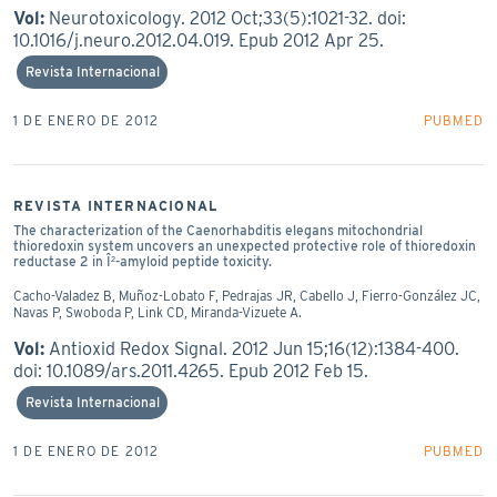
Vol:
Neurotoxicology. 2012 Oct;33(5):1021-32. doi:
10.1016/j.neuro.2012.04.019. Epub 2012 Apr 25.
Revista Internacional
1 DE ENERO DE 2012
PUBMED
REVISTA INTERNACIONAL
The characterization of the Caenorhabditis elegans mitochondrial
thioredoxin system uncovers an unexpected protective role of thioredoxin
reductase 2 in Î²-amyloid peptide toxicity.
Cacho-Valadez B, Muñoz-Lobato F, Pedrajas JR, Cabello J, Fierro-González JC,
Navas P, Swoboda P, Link CD, Miranda-Vizuete A.
Vol:
Antioxid Redox Signal. 2012 Jun 15;16(12):1384-400.
doi: 10.1089/ars.2011.4265. Epub 2012 Feb 15.
Revista Internacional
1 DE ENERO DE 2012
PUBMED