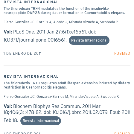
REVISTA INTERNACIONAL
The thioredoxin TRX-1 modulates the function of the insulin-like
neuropeptide DAF-28 during dauer formation in Caenorhabditis elegans.
Fierro-González JC, Cornils A, Alcedo J, Miranda-Vizuete A, Swoboda P.
Vol:
PLoS One. 2011 Jan 27;6(1):e16561. doi:
10.1371/journal.pone.0016561.
Revista Internacional
1 DE ENERO DE 2011
PUBMED
REVISTA INTERNACIONAL
The thioredoxin TRX-1 regulates adult lifespan extension induced by dietary
restriction in Caenorhabditis elegans.
Fierro-González JC, González-Barrios M, Miranda-Vizuete A, Swoboda P.
Vol:
Biochem Biophys Res Commun. 2011 Mar
18;406(3):478-82. doi: 10.1016/j.bbrc.2011.02.079. Epub 2011
Feb 18.
Revista Internacional
1 DE ENERO DE 2011
PUBMED