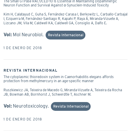
The Small GTPase RAC1/CED-10 Is Essential in Maintaining Dopaminergic
Neuron Function and Survival Against α-Synuclein-Induced Toxicity
Kim H, Calatayud C, Guha S, Fernández-Carasa I, Berkowitz L, Carballo-Carbajal
I, Ezquerra M, Fernández-Santiago R, Kapahi P, Raya Á, Miranda-Vizuete A,
Lizcano JM, Vila M, Caldwell KA, Caldwell GA, Consiglio A, Dalfo E.
Vol:
Mol Neurobiol.
Revista Internacional
1 DE ENERO DE 2018
REVISTA INTERNACIONAL
The cytoplasmic thioredoxin system in Caenorhabditis elegans affords
protection from methylmercury in an age-specific manner
Ruszkiewicz JA, Teixeira de Macedo G, Miranda-Vizuete A, Teixeira da Rocha
JB, Bowman AB, Bornhorst J, Schwerdtle T, Aschner M.
Vol:
Neurotoxicology.
Revista Internacional
1 DE ENERO DE 2018