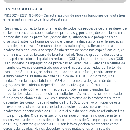
LIBRO O ARTÍCULO
PID2021-122311NB-I00 - Caracterización de nuevas funciones del glutatión
en el mantenimiento de la proteostasis
Resumen: El correcto funcionamiento de todos los procesos celulares depende
de las interacciones coordinadas de proteínas y, por tanto, desequilibrios en la
homeostasis de las proteínas (proteostasis) subyacen a la patogénesis de
diversos trastornos humanos como el cáncer, la diabetes o las enfermedades
neurodegenerativas. En muchas de estas patologías, la alteración de la
proteostasis conlleva la agregación aberrante de proteínas específicas que, en
última instancia, es la causa de la enfermedad. Nuestro grupo ha descubierto
un papel protector del glutatión reducido (GSH) y la glutatión reductasa (GSR-
1) en modelos de agregación de proteínas en levaduras, C. elegans y células de
mamíferos. Hemos demostrado que el GSH modula la actividad del factor de
transcripción HLH-30, principal regulador de la autofagia, controlando el
estado redox del residuo de cisteína único de HLH-30. Por lo tanto, una
limitación en la disponibilidad de GSH compromete la degradación de los
agregados de proteínas dependiente de la autofagia, confirmando la
importancia del GSH en la eliminación de proteínas mal plegadas. Es
importante destacar que nuestros resultados más recientes han identificado
funciones adicionales del GSH en el mantenimiento de la proteostasis, tanto
dependientes como independientes de HLH-30. El objetivo principal de este
proyecto es profundizar en el estudio de estos nuevos mecanismos
protectores dependientes de GSH. Para ello, esta propuesta se articula en tres
hitos principales: 1) Caracterización de un nuevo mecanismo que permite la
supervivencia de mutantes de gsr-1: Los mutantes de C. elegans que carecen
de GSR-1, la enzima que recicla GSH, son letales y deben mantenerse como
cepas balanceadas. Hemos descubierto que mutaciones en la ruta de