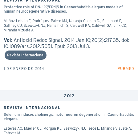
REVISTA INTERNACIONAL
Protective role of DNJ-27/ERdj5 in Caenorhabditis elegans models of
human neurodegenerative diseases.
Muñoz-Lobato F, Rodríguez-Palero MJ, Naranjo-Galindo FJ, Shephard F,
Gaffney CJ, Szewczyk NJ, Hamamichi S, Caldwell KA, Caldwell GA, Link CD,
Miranda-Vizuete A.
Vol:
Antioxid Redox Signal. 2014 Jan 10;20(2):217-35. doi:
10.1089/ars.2012.5051. Epub 2013 Jul 3.
Revista Internacional
1 DE ENERO DE 2014
PUBMED
2012
REVISTA INTERNACIONAL
Selenium induces cholinergic motor neuron degeneration in Caenorhabditis
elegans.
Estevez AO, Mueller CL, Morgan KL, Szewczyk NJ, Teece L, Miranda-Vizuete A,
Estevez M.