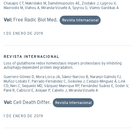
Chasapis CT, Makridakis M, Damdimopoulos AE, Zoidakis J, Lygirou V,
Mavroidis M, Vlahou A, Miranda-Vizuete A, Spyrou G, Vlamis-Gardikas A
Vol:
Free Radic Biol Med.
Revista Internacional
1 DE ENERO DE 2019
REVISTA INTERNACIONAL
Loss of glutathione redox homeostasis impairs proteostasis by inhibiting
autophagy-dependent protein degradation.
Guerrero-Gómez D, Mora-Lorca JA, Sáenz-Narciso B, Naranjo-Galindo FJ,
Muñoz-Lobato F, Parrado-Fernández C, Goikolea J, Cedazo-Minguez Á, Link
CD, Neri C, Sequedo MD, Vázquez-Manrique RP, Fernández-Suárez E, Goder V,
Pané R, Cabiscol E, Askjaer P, Cabello J, Miranda-Vizuete A
Vol:
Cell Death Differ.
Revista Internacional
1 DE ENERO DE 2019