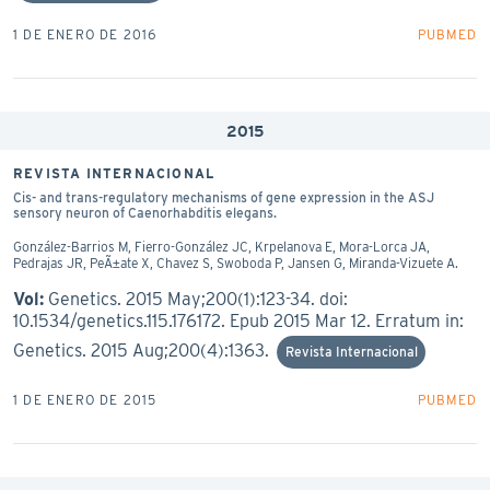
1 DE ENERO DE 2016
PUBMED
2015
REVISTA INTERNACIONAL
Cis- and trans-regulatory mechanisms of gene expression in the ASJ
sensory neuron of Caenorhabditis elegans.
González-Barrios M, Fierro-González JC, Krpelanova E, Mora-Lorca JA,
Pedrajas JR, PeÃ±ate X, Chavez S, Swoboda P, Jansen G, Miranda-Vizuete A.
Vol:
Genetics. 2015 May;200(1):123-34. doi:
10.1534/genetics.115.176172. Epub 2015 Mar 12. Erratum in:
Genetics. 2015 Aug;200(4):1363.
Revista Internacional
1 DE ENERO DE 2015
PUBMED