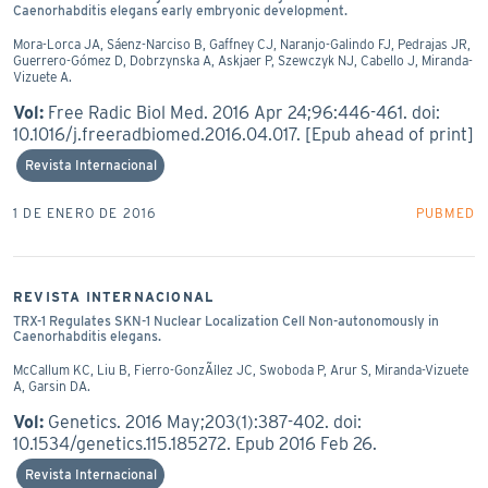
Caenorhabditis elegans early embryonic development.
Mora-Lorca JA, Sáenz-Narciso B, Gaffney CJ, Naranjo-Galindo FJ, Pedrajas JR,
Guerrero-Gómez D, Dobrzynska A, Askjaer P, Szewczyk NJ, Cabello J, Miranda-
Vizuete A.
Vol:
Free Radic Biol Med. 2016 Apr 24;96:446-461. doi:
10.1016/j.freeradbiomed.2016.04.017. [Epub ahead of print]
Revista Internacional
1 DE ENERO DE 2016
PUBMED
REVISTA INTERNACIONAL
TRX-1 Regulates SKN-1 Nuclear Localization Cell Non-autonomously in
Caenorhabditis elegans.
McCallum KC, Liu B, Fierro-GonzÃ¡lez JC, Swoboda P, Arur S, Miranda-Vizuete
A, Garsin DA.
Vol:
Genetics. 2016 May;203(1):387-402. doi:
10.1534/genetics.115.185272. Epub 2016 Feb 26.
Revista Internacional