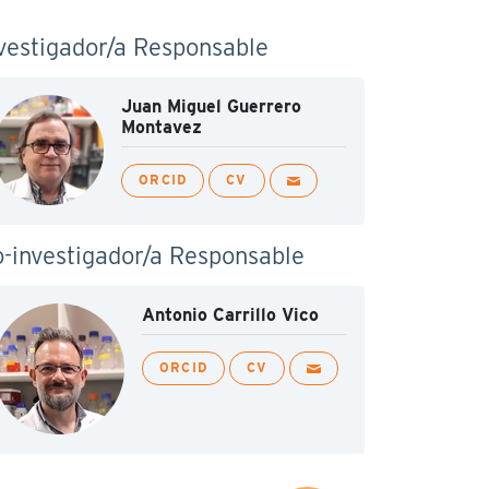
vestigador/a Responsable
Juan Miguel Guerrero
Montavez
ORCID
CV
-investigador/a Responsable
Antonio Carrillo Vico
ORCID
CV