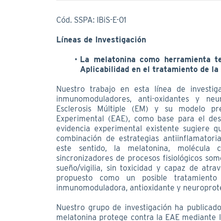
Cód. SSPA: IBiS-E-01
Líneas de Investigación
La melatonina como herramienta ter
Aplicabilidad en el tratamiento de la
Nuestro trabajo en esta línea de investig
inmunomoduladores, anti-oxidantes y neu
Esclerosis Múltiple (EM) y su modelo prec
Experimental (EAE), como base para el desa
evidencia experimental existente sugiere q
combinación de estrategias antiinflamatori
este sentido, la melatonina, molécula c
sincronizadores de procesos fisiológicos som
sueño/vigilia, sin toxicidad y capaz de atr
propuesto como un posible tratamient
inmunomoduladora, antioxidante y neuroprot
Nuestro grupo de investigación ha publicad
melatonina protege contra la EAE mediante la