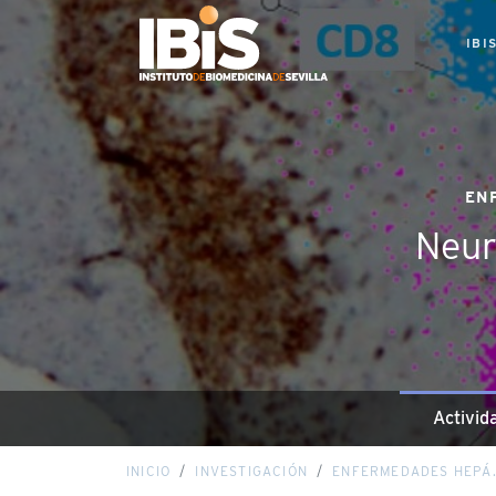
IBI
EN
Neur
Activid
INICIO
INVESTIGACIÓN
ENFERMEDADES HEPÁ.