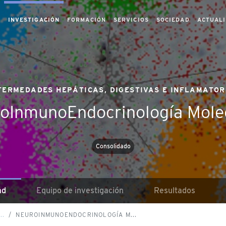
S
INVESTIGACIÓN
FORMACIÓN
SERVICIOS
SOCIEDAD
ACTUAL
FERMEDADES HEPÁTICAS, DIGESTIVAS E INFLAMATOR
oInmunoEndocrinología Mole
Consolidado
ad
Equipo de investigación
Resultados
..
NEUROINMUNOENDOCRINOLOGÍA M...