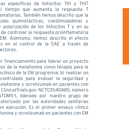
as específicas de linfocitos Th1 y Th17
 al tiempo que aumenta la respuesta T
flamatorias. También hemos descrito que la
las quimiotácticas, coestimuladoras y
y polarización de los linfocitos T y en su
 de controlar la respuesta proinflamatoria
 EM. Asimismo, hemos descrito el efecto
des en el control de la EAE a través de
ectores.
r financiamiento para liderar un proyecto
 uso de la melatonina como terapia para la
línico de la EM progresiva; b) realizar un
 controlado para evaluar la seguridad y
melatonina y ocrelizumab en pacientes con
 ClinicalTrials.gov: NCT03540485; número
ATOMS-1, liderado por nuestro grupo de
autorizado por las autoridades sanitarias
 ejecución. Es el primer ensayo clínico
tonina y ocrelizumab en pacientes con EM