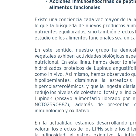
Acciones inmunoendocrinas de péptid
alimentos funcionales
Existe una conciencia cada vez mayor de la i
lo que la búsqueda de nuevos productos alim
nutrientes equilibrados, sino también efectos 
estudio de los alimentos funcionales sea un 
En este sentido, nuestro grupo ha demost
vegetales exhiben actividades biológicas espe
nutricional. En esta línea, hemos descrito ef
hidrolizados proteicos de Lupinus angustifol
como in vivo. Así mismo, hemos observado qu
hipolipemiantes, disminuye la esteatosis
hipercolesterolémicos, y que la ingesta diar
redujo los niveles de colesterol total y el índ
Lupine-1 (ensayo alimentario liderado por nue
NCT02590887), además de presentar ef
inmunológico y oxidativo.
En la actualidad estamos desarrollando pr
valorar los efectos de los LPHs sobre los di
la adiposidad, el estrés oxidativo, la in