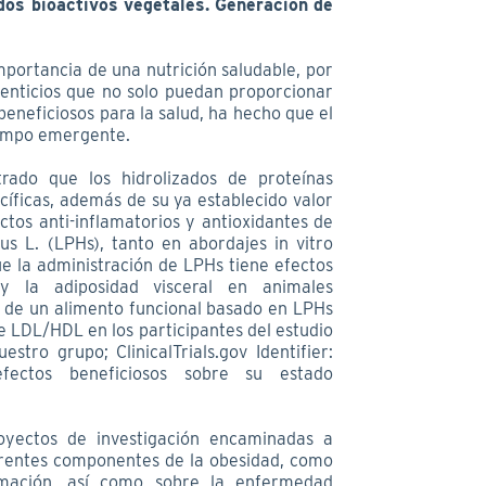
os bioactivos vegetales. Generación de
mportancia de una nutrición saludable, por
enticios que no solo puedan proporcionar
beneficiosos para la salud, ha hecho que el
campo emergente.
rado que los hidrolizados de proteínas
cíficas, además de su ya establecido valor
ectos anti-inflamatorios y antioxidantes de
ius L. (LPHs), tanto en abordajes in vitro
e la administración de LPHs tiene efectos
 y la adiposidad visceral en animales
ia de un alimento funcional basado en LPHs
ice LDL/HDL en los participantes del estudio
stro grupo; ClinicalTrials.gov Identifier:
ectos beneficiosos sobre su estado
oyectos de investigación encaminadas a
ferentes componentes de la obesidad, como
flamación, así como sobre la enfermedad