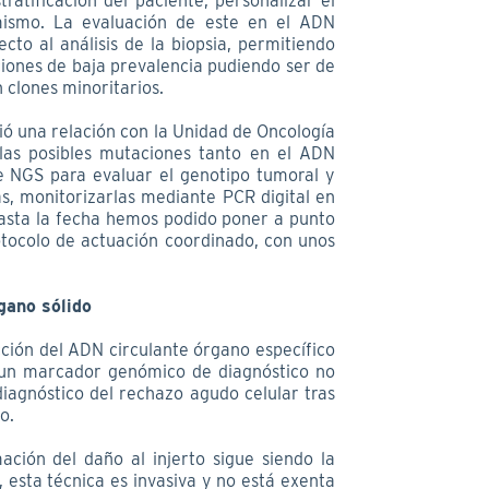
atificación del paciente, personalizar el
 mismo. La evaluación de este en el ADN
ecto al análisis de la biopsia, permitiendo
ciones de baja prevalencia pudiendo ser de
 clones minoritarios.
ó una relación con la Unidad de Oncología
las posibles mutaciones tanto en el ADN
 NGS para evaluar el genotipo tumoral y
s, monitorizarlas mediante PCR digital en
Hasta la fecha hemos podido poner a punto
otocolo de actuación coordinado, con unos
gano sólido
cción del ADN circulante órgano específico
 un marcador genómico de diagnóstico no
 diagnóstico del rechazo agudo celular tras
o.
ación del daño al injerto sigue siendo la
 esta técnica es invasiva y no está exenta