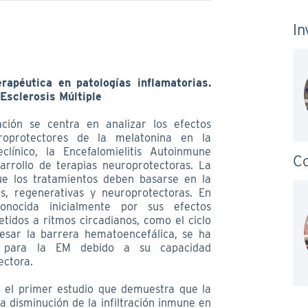
In
apéutica en patologías inflamatorias.
 Esclerosis Múltiple
ación se centra en analizar los efectos
roprotectores de la melatonina en la
línico, la Encefalomielitis Autoinmune
Co
rrollo de terapias neuroprotectoras. La
ue los tratamientos deben basarse en la
as, regenerativas y neuroprotectoras. En
onocida inicialmente por sus efectos
etidos a ritmos circadianos, como el ciclo
avesar la barrera hematoencefálica, se ha
o para la EM debido a su capacidad
ectora.
o el primer estudio que demuestra que la
 disminución de la infiltración inmune en