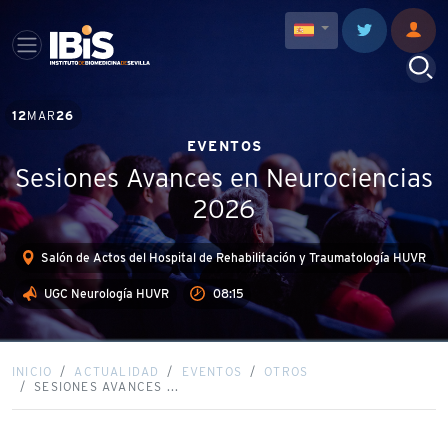
12
MAR
26
EVENTOS
Sesiones Avances en Neurociencias
2026
Salón de Actos del Hospital de Rehabilitación y Traumatología HUVR
UGC Neurología HUVR
08:15
INICIO
ACTUALIDAD
EVENTOS
OTROS
SESIONES AVANCES ...