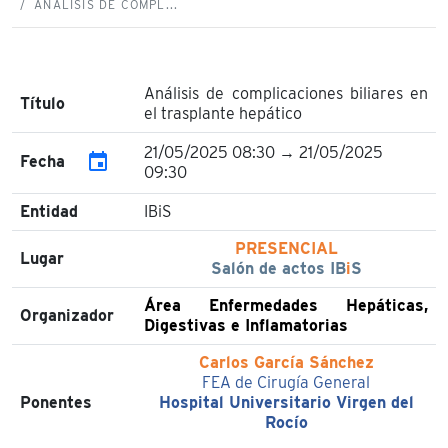
ANÁLISIS DE COMPL...
Análisis de complicaciones biliares en
Título
el trasplante hepático
21/05/2025 08:30 → 21/05/2025
event
Fecha
09:30
Entidad
IBiS
PRESENCIAL
Lugar
Salón de actos IB
i
S
Área Enfermedades Hepáticas,
Organizador
Digestivas e Inflamatorias
Carlos García Sánchez
FEA de Cirugía General
Ponentes
Hospital Universitario Virgen del
Rocío