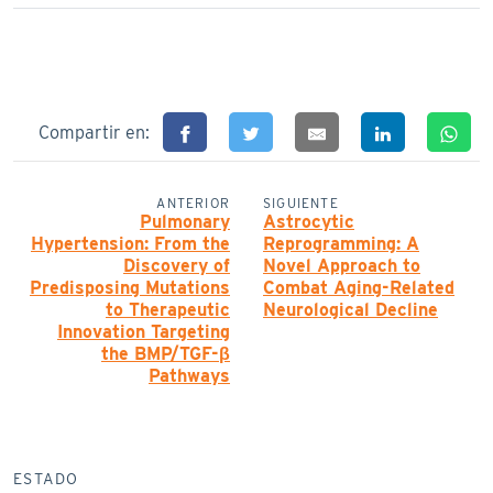
Compartir en:
ANTERIOR
SIGUIENTE
Pulmonary
Astrocytic
Hypertension: From the
Reprogramming: A
Discovery of
Novel Approach to
Predisposing Mutations
Combat Aging-Related
to Therapeutic
Neurological Decline
Innovation Targeting
the BMP/TGF-β
Pathways
ESTADO