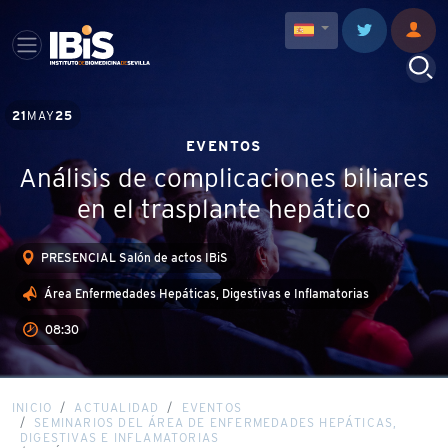
21
MAY
25
EVENTOS
Análisis de complicaciones biliares
en el trasplante hepático
PRESENCIAL Salón de actos IBiS
Área Enfermedades Hepáticas, Digestivas e Inflamatorias
08:30
INICIO
ACTUALIDAD
EVENTOS
SEMINARIOS DEL ÁREA DE ENFERMEDADES HEPÁTICAS,
DIGESTIVAS E INFLAMATORIAS