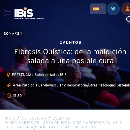
20
MAR
24
EVENTOS
Fibrosis Quística: de la maldición
salada a una posible cura
PRESENCIAL Salón de Actos IBiS
Área Patología Cardiovascular y Respiratoria/Otras Patologías Sistémi
15:30
INICIO
ACTUALIDAD
EVENTOS
SEMINARIOS DEL ÁREA DE PATOLOGÍA CARDIOVASCULAR Y
RESPIRATORIA/OTRAS PATOLOGÍAS SISTÉMICAS