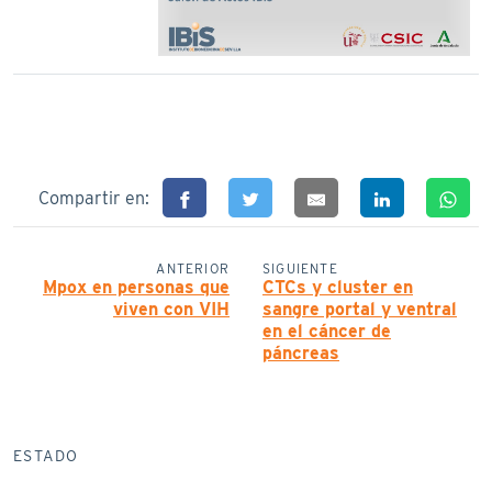
Compartir en:
ANTERIOR
SIGUIENTE
Mpox en personas que
CTCs y cluster en
viven con VIH
sangre portal y ventral
en el cáncer de
páncreas
ESTADO