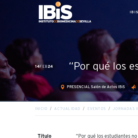
IBI
“Por qué los e
14
FEB
24
PRESENCIAL Salón de Actos IBiS
INICIO
ACTUALIDAD
EVENTOS
JORNADAS I
Título
“Por qué los estudiantes no