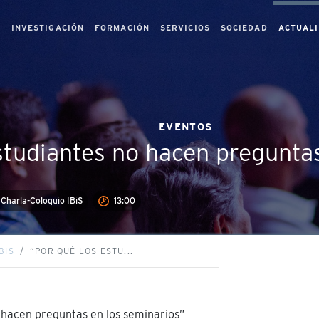
S
INVESTIGACIÓN
FORMACIÓN
SERVICIOS
SOCIEDAD
ACTUAL
EVENTOS
studiantes no hacen pregunta
Charla-Coloquio IBiS
13:00
BIS
“POR QUÉ LOS ESTU...
 hacen preguntas en los seminarios”