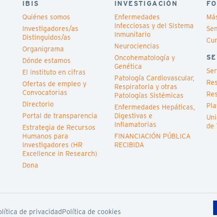
IBIS
INVESTIGACIÓN
FO
Quiénes somos
Enfermedades
Má
Infecciosas y del Sistema
Investigadores/as
Sem
Inmunitario
Distinguidos/as
Cu
Neurociencias
Organigrama
SE
Oncohematología y
Dónde estamos
Genética
Ser
El instituto en cifras
Patología Cardiovascular,
Res
Ofertas de empleo y
Respiratoria y otras
Convocatorias
Res
Patologías Sistémicas
Directorio
Pla
Enfermedades Hepáticas,
Portal de transparencia
Digestivas e
Uni
Inflamatorias
de 
Estrategia de Recursos
Humanos para
FINANCIACIÓN PÚBLICA
Investigadores (HR
RECIBIDA
Excellence in Research)
Dona
lítica de privacidad
Política de cookies