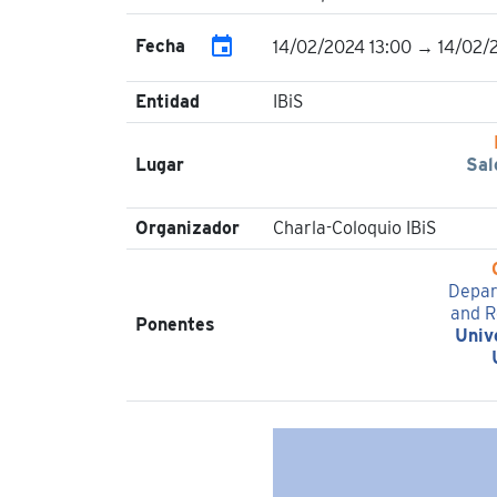
event
Fecha
14/02/2024 13:00 → 14/02/
Entidad
IBiS
Lugar
Sal
Organizador
Charla-Coloquio IBiS
Depar
and R
Ponentes
Univ