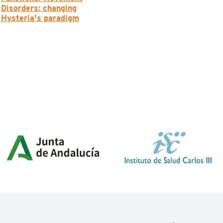
Disorders: changing
Hysteria's paradigm